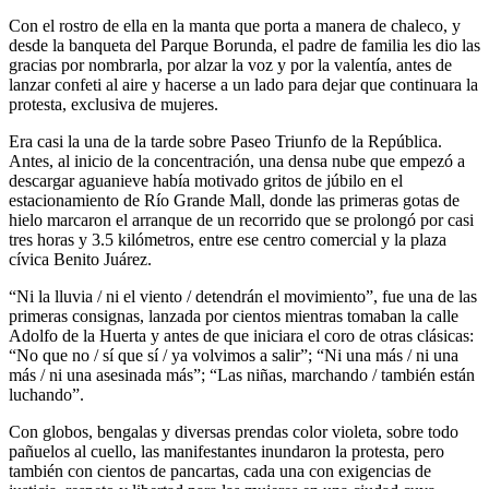
Con el rostro de ella en la manta que porta a manera de chaleco, y
desde la banqueta del Parque Borunda, el padre de familia les dio las
gracias por nombrarla, por alzar la voz y por la valentía, antes de
lanzar confeti al aire y hacerse a un lado para dejar que continuara la
protesta, exclusiva de mujeres.
Era casi la una de la tarde sobre Paseo Triunfo de la República.
Antes, al inicio de la concentración, una densa nube que empezó a
descargar aguanieve había motivado gritos de júbilo en el
estacionamiento de Río Grande Mall, donde las primeras gotas de
hielo marcaron el arranque de un recorrido que se prolongó por casi
tres horas y 3.5 kilómetros, entre ese centro comercial y la plaza
cívica Benito Juárez.
“Ni la lluvia / ni el viento / detendrán el movimiento”, fue una de las
primeras consignas, lanzada por cientos mientras tomaban la calle
Adolfo de la Huerta y antes de que iniciara el coro de otras clásicas:
“No que no / sí que sí / ya volvimos a salir”; “Ni una más / ni una
más / ni una asesinada más”; “Las niñas, marchando / también están
luchando”.
Con globos, bengalas y diversas prendas color violeta, sobre todo
pañuelos al cuello, las manifestantes inundaron la protesta, pero
también con cientos de pancartas, cada una con exigencias de