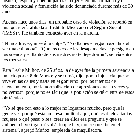
justicia, respeto y libertad para las mujeres en una ciudad cuya
violencia sexual y feminicida ha sido denunciada durante más de 30
años.
Apenas hace unos días, un probable caso de violación se reportó en
una guardería afiliada al Instituto Mexicano del Seguro Social
(IMSS) y fue también expuesto ayer en la marcha.
“Nunca fue, es, ni será tu culpa”, “No llames energía masculina al
ser una chingona”, “Que los ojos de las desaparecidas te persigan en
tus sueños y el llanto de sus madres no te deje dormir”, se leía entre
los mensajes.
Para Leslie Muñoz, de 25 años, la de ayer fue la primera asistencia a
un acto por el 8 de Marzo; y se sumó, dijo, por la injusticia que se
vive en las calles y hasta en el gobierno, por los intentos de
silenciamiento, por la normalización de agresiones que “a veces ya
no vemos”, porque no es fácil que la población se dé cuenta de estos
obstáculos.
“Yo sé que con esto a lo mejor no logramos mucho, pero que la
gente vea por qué está toda esa multitud aquí, qué les duele a tantas
mujeres o qué pasa; o sea, crear en ellos esa pregunta y que se
animen a investigar más allá, lo que hay, que se cuestionen el
sistema”, agregó Muñoz, empleada de maquiladora.