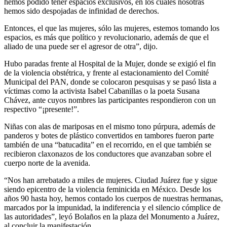
hemos podido tener espacios exclusivos, en los cuales nosotras
hemos sido despojadas de infinidad de derechos.
Entonces, el que las mujeres, sólo las mujeres, estemos tomando los
espacios, es más que político y revolucionario, además de que el
aliado de una puede ser el agresor de otra”, dijo.
Hubo paradas frente al Hospital de la Mujer, donde se exigió el fin
de la violencia obstétrica, y frente al estacionamiento del Comité
Municipal del PAN, donde se colocaron pesquisas y se pasó lista a
víctimas como la activista Isabel Cabanillas o la poeta Susana
Chávez, ante cuyos nombres las participantes respondieron con un
respectivo “¡presente!”.
Niñas con alas de mariposas en el mismo tono púrpura, además de
panderos y botes de plástico convertidos en tambores fueron parte
también de una “batucadita” en el recorrido, en el que también se
recibieron claxonazos de los conductores que avanzaban sobre el
cuerpo norte de la avenida.
“Nos han arrebatado a miles de mujeres. Ciudad Juárez fue y sigue
siendo epicentro de la violencia feminicida en México. Desde los
años 90 hasta hoy, hemos contado los cuerpos de nuestras hermanas,
marcados por la impunidad, la indiferencia y el silencio cómplice de
las autoridades”, leyó Bolaños en la plaza del Monumento a Juárez,
al concluir la manifestación.