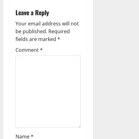
v
S
i
Leave a Reply
August
9,
August
g
Your email address will not
2026
9,
be published.
Required
2026
a
0
fields are marked
*
0
t
Comment
*
i
o
n
Name
*