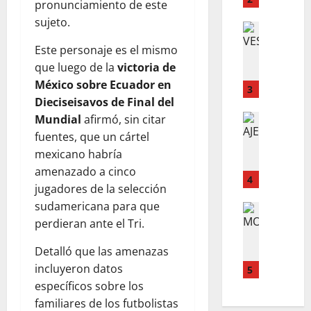
pronunciamiento de este
U
a
sujeto.
E
LO INSOL
n
C
O
m
Este personaje es el mismo
O
S
u
que luego de la
victoria de
M
M
e
México sobre Ecuador en
O
E
3
r
Dieciseisavos de Final del
D
D
t
E
LO INSOL
Mundial
afirmó, sin citar
I
o
L
B
C
e
fuentes, que un cártel
E
E
O
n
mexicano habría
E
R
S
d
amenazado a cinco
R
I
4
Q
o
jugadores de la selección
Y
A
U
m
sudamericana para que
J
LO INSOL
S
E
i
R
perdieran ante el Tri.
U
D
P
c
I
G
E
U
i
Detalló que las amenazas
E
A
V
E
l
S
incluyeron datos
R
5
E
D
i
G
A
específicos sobre los
S
E
o
O
L
T
N
familiares de los futbolistas
a