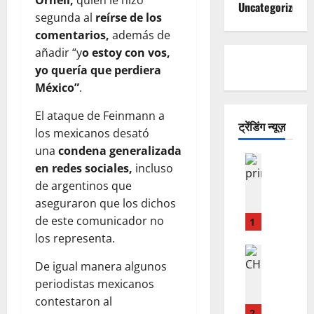
Ornell,
quien le hizo
Uncategorized
segunda al
reírse de los
comentarios,
además de
añadir “y
o estoy con vos,
yo quería que perdiera
México”
.
El ataque de Feinmann a
ट्रेंडिंग न्यूज़
los mexicanos desató
una
condena generalizada
ESTADO
en redes sociales,
incluso
L
de argentinos que
o
aseguraron que los dichos
e
n
de este comunicador no
1
c
los representa.
u
LO INSOL
C
De igual manera algunos
e
H
n
periodistas mexicanos
E
t
contestaron al
Q
r
2