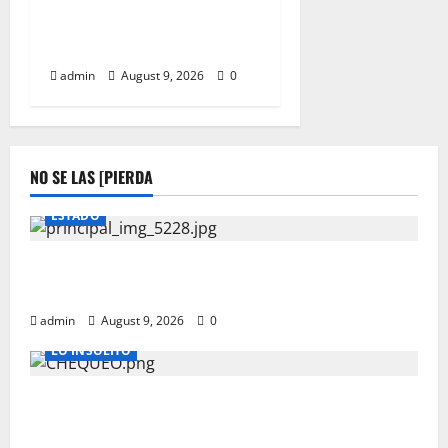
DETECTAN HUEVOS FALSOS
EN DURANGO
admin
August 9, 2026
0
NO SE LAS [PIERDA
ESTADO
Lo encuentran muerto en domicilio al norte de la
ciudad
admin
August 9, 2026
0
LO INSOLITO
CHEQUEOS MEDICOS QUE PUEDEN SALVAR TU VIDA A
PARTIR DE LOS 40 AÑOS