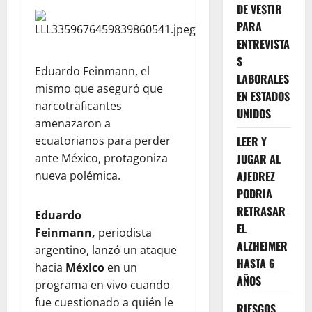
DE VESTIR
PARA
ENTREVISTA
S
Eduardo Feinmann, el
LABORALES
mismo que aseguró que
EN ESTADOS
narcotraficantes
UNIDOS
amenazaron a
ecuatorianos para perder
LEER Y
ante México, protagoniza
JUGAR AL
nueva polémica.
AJEDREZ
PODRIA
RETRASAR
Eduardo
EL
Feinmann,
periodista
ALZHEIMER
argentino, lanzó un ataque
HASTA 6
hacia
México
en un
AÑOS
programa en vivo cuando
fue cuestionado a quién le
RIESGOS