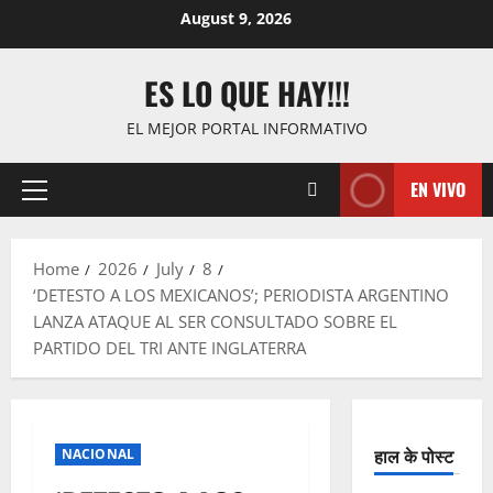
Skip
August 9, 2026
to
content
ES LO QUE HAY!!!
EL MEJOR PORTAL INFORMATIVO
EN VIVO
Primary
Menu
Home
2026
July
8
‘DETESTO A LOS MEXICANOS’; PERIODISTA ARGENTINO
LANZA ATAQUE AL SER CONSULTADO SOBRE EL
PARTIDO DEL TRI ANTE INGLATERRA
हाल के पोस्ट
NACIONAL