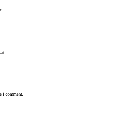
*
me I comment.