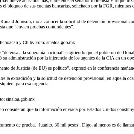
 (hay nueve acusados más, entre ellos el senador morenista Enrique In
 el bloqueo de sus cuentas bancarias, solicitado por la FGR, mientras 
ald Johnson, dio a conocer la solicitud de detención provisional con f
asta que “envíen pruebas contundentes”.
Michoacan y Chile. Foto: sinaloa.gob.mx
“defensa a la soberanía nacional” sugiriendo que el gobierno de Donald
 su administración por la injerencia de los agentes de la CIA en un op
mento de Justicia (de EU) es político”, expresó en la conferencia mañane
e la extradición y la solicitud de detención provisional; en aquella oca
siquiera para esa urgencia.
to: sinaloa.gob.mx
 no consideran que la información enviada por Estados Unidos constituye
mento de prueba. ‘Juanito, 30 mil pesos’. Digo, al menos es de llamar 