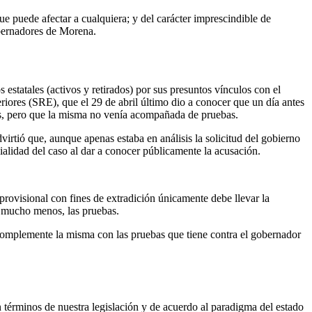
e puede afectar a cualquiera; y del carácter imprescindible de
obernadores de Morena.
statales (activos y retirados) por sus presuntos vínculos con el
iores (SRE), que el 29 de abril último dio a conocer que un día antes
jes, pero que la misma no venía acompañada de pruebas.
virtió que, aunque apenas estaba en análisis la solicitud del gobierno
ialidad del caso al dar a conocer públicamente la acusación.
 provisional con fines de extradición únicamente debe llevar la
y, mucho menos, las pruebas.
 complemente la misma con las pruebas que tiene contra el gobernador
en términos de nuestra legislación y de acuerdo al paradigma del estado