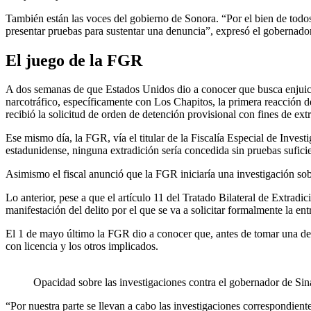
También están las voces del gobierno de Sonora. “Por el bien de todos
presentar pruebas para sustentar una denuncia”, expresó el gobernad
El juego de la FGR
A dos semanas de que Estados Unidos dio a conocer que busca enjuiciar
narcotráfico, específicamente con Los Chapitos, la primera reacción d
recibió la solicitud de orden de detención provisional con fines de e
Ese mismo día, la FGR, vía el titular de la Fiscalía Especial de Invest
estadunidense, ninguna extradición sería concedida sin pruebas sufici
Asimismo el fiscal anunció que la FGR iniciaría una investigación sob
Lo anterior, pese a que el artículo 11 del Tratado Bilateral de Extrad
manifestación del delito por el que se va a solicitar formalmente la en
El 1 de mayo último la FGR dio a conocer que, antes de tomar una dec
con licencia y los otros implicados.
Opacidad sobre las investigaciones contra el gobernador de Si
“Por nuestra parte se llevan a cabo las investigaciones correspondiente