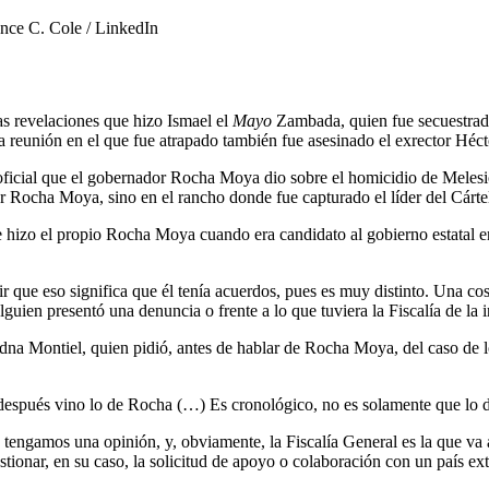
nce C. Cole / LinkedIn
 revelaciones que hizo Ismael el
Mayo
Zambada, quien fue secuestrado
n la reunión en el que fue atrapado también fue asesinado el exrector Hé
oficial que el gobernador Rocha Moya dio sobre el homicidio de Meles
er Rocha Moya, sino en el rancho donde fue capturado el líder del Cárt
e hizo el propio Rocha Moya cuando era candidato al gobierno estatal e
r que eso significa que él tenía acuerdos, pues es muy distinto. Una cos
alguien presentó una denuncia o frente a lo que tuviera la Fiscalía de la
adna Montiel, quien pidió, antes de hablar de Rocha Moya, del caso de lo
después vino lo de Rocha (…) Es cronológico, no es solamente que lo d
 tengamos una opinión, y, obviamente, la Fiscalía General es la que va 
estionar, en su caso, la solicitud de apoyo o colaboración con un país ext