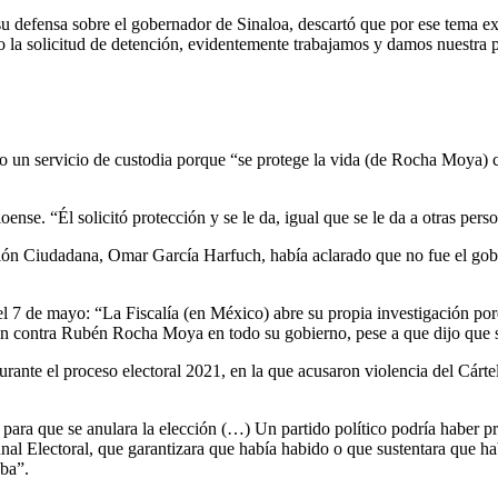
 defensa sobre el gobernador de Sinaloa, descartó que por ese tema ex
 la solicitud de detención, evidentemente trabajamos y damos nuestra po
o un servicio de custodia porque “se protege la vida (de Rocha Moya) c
oense. “Él solicitó protección y se le da, igual que se le da a otras perso
cción Ciudadana, Omar García Harfuch, había aclarado que no fue el gob
del 7 de mayo: “La Fiscalía (en México) abre su propia investigación por
n contra Rubén Rocha Moya en todo su gobierno, pese a que dijo que se 
rante el proceso electoral 2021, en la que acusaron violencia del Cártel
para que se anulara la elección (…) Un partido político podría haber pr
al Electoral, que garantizara que había habido o que sustentara que ha
eba”.