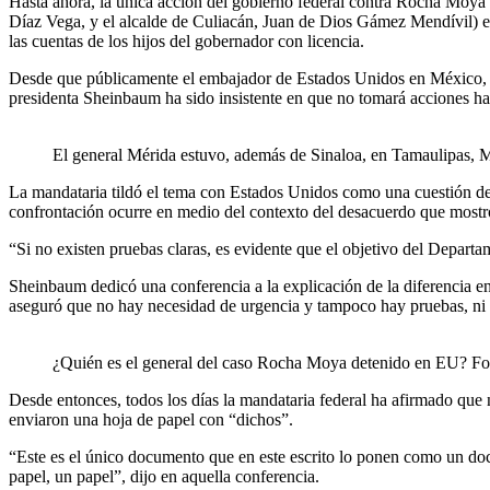
Hasta ahora, la única acción del gobierno federal contra Rocha Moya
Díaz Vega, y el alcalde de Culiacán, Juan de Dios Gámez Mendívil) es
las cuentas de los hijos del gobernador con licencia.
Desde que públicamente el embajador de Estados Unidos en México, Ron
presidenta Sheinbaum ha sido insistente en que no tomará acciones h
El general Mérida estuvo, además de Sinaloa, en Tamaulipas, 
La mandataria tildó el tema con Estados Unidos como una cuestión de 
confrontación ocurre en medio del contexto del desacuerdo que mostró
“Si no existen pruebas claras, es evidente que el objetivo del Departa
Sheinbaum dedicó una conferencia a la explicación de la diferencia entr
aseguró que no hay necesidad de urgencia y tampoco hay pruebas, ni 
¿Quién es el general del caso Rocha Moya detenido en EU? Fo
Desde entonces, todos los días la mandataria federal ha afirmado que
enviaron una hoja de papel con “dichos”.
“Este es el único documento que en este escrito lo ponen como un docu
papel, un papel”, dijo en aquella conferencia.