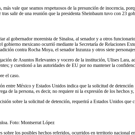
, más vale que seamos respetuosos de la presunción de inocencia, porqu
or tras salir de una reunión que la presidenta Sheinbaum tuvo con 23 g
 al gobernador morenista de Sinaloa, al senador y a otros funcionarios e
el gobierno mexicano ocurrió mediante la Secretaría de Relaciones Exter
xtradición contra Rocha Moya, el senador Inzunza y otros siete persona
igación de Asuntos Relevantes y vocero de la institución, Ulises Lara, ad
entes; y cuestionó a las autoridades de EU por no mantener la confidenc
re el caso.
ición entre México y Estados Unidos indica que la solicitud de detención
trega de la persona, es decir, no requiere ni la expresión de los hechos 
isión sobre la solicitud de detención, requerirá a Estados Unidos que
naloa. Foto: Montserrat López
s sobre los posibles hechos referidos, ocurridos en territorio nacional 