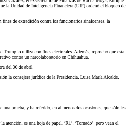
zunza Cázarez, el exsecretario de Finanzas de Rocha Moya, Enrique
que la Unidad de Inteligencia Financiera (UIF) ordenó el bloqueo de
ines de extradición contra los funcionarios sinaloenses, la
 Trump lo utiliza con fines electorales. Además, reprochó que esta
erativo contra un narcolaboratorio en Chihuahua.
ra del 30 de abril.
sión la consejera jurídica de la Presidencia, Luisa María Alcalde,
 una prueba, y ha referido, en al menos dos ocasiones, que sólo les
la atención, es una hoja de papel. ‘R1’, ‘Tornado’, pero vean el