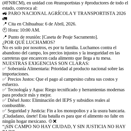
(#FNRCM), en unidad con #transportistas y #productores de todo el
estado, convoca al:
🚜 PARO NACIONAL AGRÍCOLA Y TRANSPORTISTA 2026
🚛
📍 Cita en Chihuahua: 6 de Abril, 2026.
🕙 Hora: 10:00 AM.
📍 Punto de reunión: [Caseta de Peaje Sacramento].
¿POR QUÉ LUCHAMOS?
No es solo por nosotros, es por tu familia. Luchamos contra el
abandono del campo, los precios injustos y la inseguridad en las
carreteras que encarecen cada alimento que llega a tu mesa.
NUESTRAS EXIGENCIAS SON CLARAS:
✅ Soberanía Alimentaria: Prioridad al producto nacional sobre las
importaciones.
✅ Precios Justos: Que el pago al campesino cubra sus costos y
esfuerzo.
✅ Tecnología y Agua: Riego tecnificado y herramientas modernas
para producir más y mejor.
✅ Diésel Justo: Eliminación del IEPS y subsidios reales al
combustible.
✅ Seguridad y Justicia: Fin a los monopolios y a la usura bancaria.
¡Ciudadano, únete! Esta batalla es para que el alimento no falte en
ningún hogar mexicano. 🍲❌
“¡SIN CAMPO NO HAY CIUDAD, Y SIN JUSTICIA NO HAY