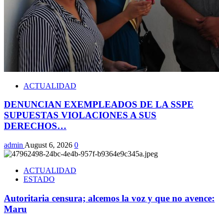
ACTUALIDAD
DENUNCIAN EXEMPLEADOS DE LA SSPE
SUPUESTAS VIOLACIONES A SUS
DERECHOS…
admin
August 6, 2026
0
ACTUALIDAD
ESTADO
Autoritaria censura; alcemos la voz y que no avence:
Maru