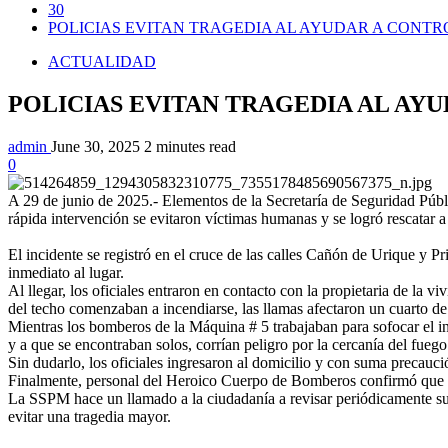
30
POLICIAS EVITAN TRAGEDIA AL AYUDAR A CONT
ACTUALIDAD
POLICIAS EVITAN TRAGEDIA AL AY
admin
June 30, 2025
2 minutes read
0
A 29 de junio de 2025.- Elementos de la Secretaría de Seguridad Públi
rápida intervención se evitaron víctimas humanas y se logró rescatar a
El incidente se registró en el cruce de las calles Cañón de Urique y Pr
inmediato al lugar.
Al llegar, los oficiales entraron en contacto con la propietaria de la
del techo comenzaban a incendiarse, las llamas afectaron un cuarto de
Mientras los bomberos de la Máquina # 5 trabajaban para sofocar el in
y a que se encontraban solos, corrían peligro por la cercanía del fuego
Sin dudarlo, los oficiales ingresaron al domicilio y con suma precaució
Finalmente, personal del Heroico Cuerpo de Bomberos confirmó que el i
La SSPM hace un llamado a la ciudadanía a revisar periódicamente sus 
evitar una tragedia mayor.