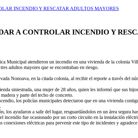
ROLAR INCENDIO Y RESCATAR ADULTOS MAYORES
UDAR A CONTROLAR INCENDIO Y RES
ca Municipal atendieron un incendio en una vivienda de la colonia Villa
 tres adultos mayores que se encontraban en riesgo.
ivada Nonoava, en la citada colonia, al recibir el reporte a través del 
 vivienda siniestrada, una mujer de 28 años, quien les informó que sus 
 madera y parte del techo de concreto.
cendio, los policías municipales detectaron que en una vivienda contig
.
n, los ayudaron a salir del lugar, resguardándolos en un área segura has
ncendio fue ocasionado por un corto circuito en la instalación eléctri
conexiones eléctricas para prevenir este tipo de incidentes y agradece