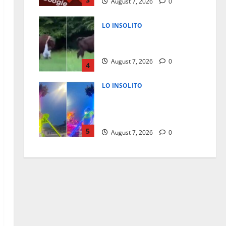
August 7, 2026
0
LO INSOLITO
SE QUERIA TOMAR SELFIE CON
BISONTE Y LO ATACA
August 7, 2026
0
4
LO INSOLITO
¡SABIAN QUE EL JUEGO
FALLABA Y LES VALIO!;
QUEDAN DE CABEZA
5
August 7, 2026
0