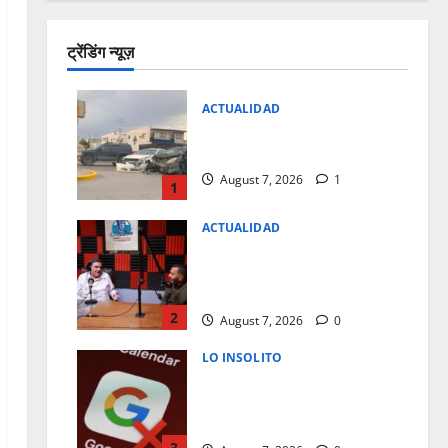
ट्रेंडिंग न्यूज़
ACTUALIDAD
REPORTAN FUERTE CHOQUE
EN LA CARLOS AMAYA
August 7, 2026
1
1
ACTUALIDAD
JUAREZ DEBE RECIBIR LO QUE
MERECE; CRUZ PEREZ
CUELLAR
2
August 7, 2026
0
LO INSOLITO
¿POR QUE DEBERIAS REVISAR
Y ELIMINAR TU ACTIVIDAD DE
GOOGLE?
3