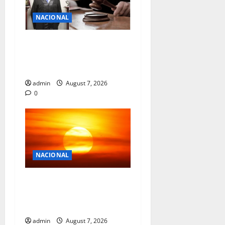
0
NACIONAL
ARRESTAN A JUEZ EN
DURANGO; ENTREGABA
SOBORNO DE UN MILLON
admin
August 7, 2026
0
NACIONAL
SUMAN 10 MUERTOS POR
TEMPERATURAS EXTREMAS
EN SONORA
admin
August 7, 2026