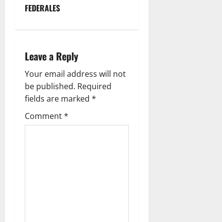
a
O
é
R
N
D
FEDERALES
S
r
A
T
E
v
C
e
V
E
M
O
z
O
S
A
i
N
C
S
D
R
Leave a Reply
M
u
;
E
A
g
A
é
Y
S
D
Your email address will not
S
l
A
U
O
a
be published.
Required
D
l
P
S
N
fields are marked
*
E
a
O
C
t
A
1
r
D
E
Comment
*
0
e
R
i
R
August
0
l
A
E
7,
G
l
o
N
A
2026
R
e
R
L
A
n
g
0
E
E
M
a
G
S
O
d
I
S
o
S
August
D
d
T
7,
E
e
R
2026