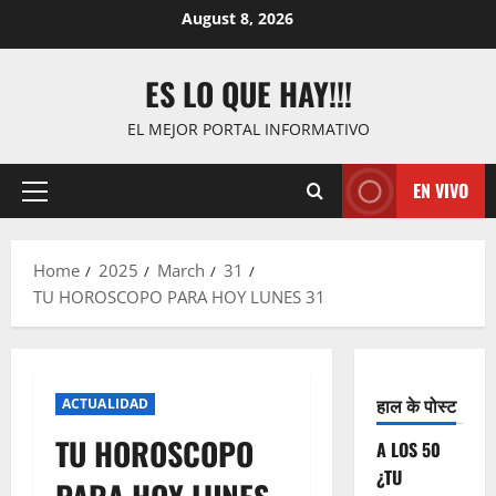
Skip
August 8, 2026
to
content
ES LO QUE HAY!!!
EL MEJOR PORTAL INFORMATIVO
EN VIVO
Primary
Menu
Home
2025
March
31
TU HOROSCOPO PARA HOY LUNES 31
हाल के पोस्ट
ACTUALIDAD
TU HOROSCOPO
A LOS 50
¿TU