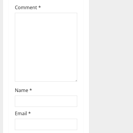
g
Comment
*
a
t
i
o
n
Name
*
Email
*