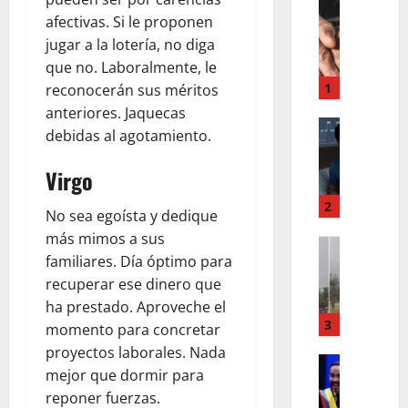
LO INSOL
afectivas. Si le proponen
A
jugar a la lotería, no diga
L
O
que no. Laboralmente, le
S
1
reconocerán sus méritos
5
anteriores. Jaquecas
0
LO INSOL
debidas al agotamiento.
L
¿
A
T
Virgo
R
U
A
C
2
No sea egoísta y dedique
Z
U
más mimos a sus
O
LO INSOL
E
familiares. Día óptimo para
M
N
R
U
recuperar ese dinero que
C
P
E
I
O
ha prestado. Aproveche el
R
E
3
E
momento para concretar
E
N
N
proyectos laborales. Nada
J
INTERNA
T
V
mejor que dormir para
N
U
I
E
reponer fuerzas.
U
G
F
C