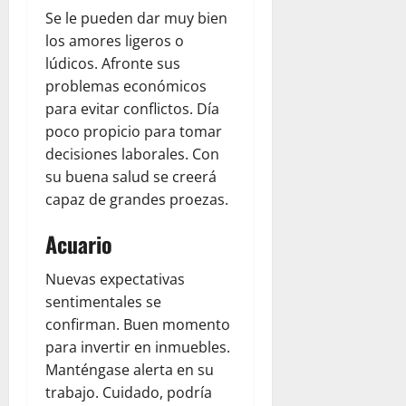
8,
R
Se le pueden dar muy bien
2026
M
los amores ligeros o
0
I
lúdicos. Afronte sus
G
problemas económicos
R
para evitar conflictos. Día
A
poco propicio para tomar
C
decisiones laborales. Con
I
O
su buena salud se creerá
N
capaz de grandes proezas.
A
C
Acuario
E
U
Nuevas expectativas
T
sentimentales se
A
confirman. Buen momento
para invertir en inmuebles.
August
Manténgase alerta en su
8,
trabajo. Cuidado, podría
2026