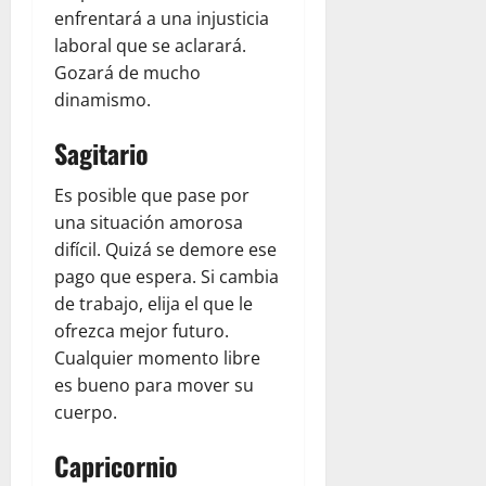
M
O
N
T
enfrentará a una injusticia
A
M
T
A
laboral que se aclarará.
R
B
E
S
Gozará de mucho
R
I
P
A
dinamismo.
O
A
A
L
Q
R
A
Sagitario
U
T
S
August
I
I
3
8,
Es posible que pase por
E
D
2026
A
S
una situación amorosa
O
M
0
P
D
difícil. Quizá se demore ese
O
E
pago que espera. Si cambia
August
R
F
8,
de trabajo, elija el que le
F
U
2026
ofrezca mejor futuro.
A
T
Cualquier momento libre
C
0
B
es bueno para mover su
I
O
L
cuerpo.
L
I
Capricornio
T
August
A