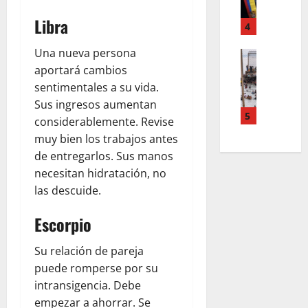
E
A
I
E
Libra
V
D
4
C
J
O
O
A
E
Una nueva persona
M
INTERNA
R
P
M
A
aportará cambios
A
A
O
A
P
N
L
sentimentales a su vida.
R
S
R
D
C
L
Sus ingresos aumentan
R
I
A
5
A
A
A
considerablemente. Revise
S
T
E
Q
P
muy bien los trabajos antes
I
A
R
U
I
de entregarlos. Sus manos
O
R
L
E
D
necesitan hidratación, no
N
I
E
T
O
T
las descuide.
O
R
E
?
A
P
A
D
Escorpio
X
A
Y
E
August
I
R
O
S
8,
S
Su relación de pareja
A
D
P
2026
T
C
puede romperse por su
U
I
A
O
0
R
E
intransigencia. Debe
S
L
A
R
empezar a ahorrar. Se