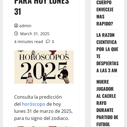
PARA HOY LUNES
CUERPO
31
ENVECEJE
MAS
RAPIDO?
admin
March 31, 2025
LA RAZON
CIENTIFICA
4 minutes read
0
POR LA QUE
TE
DESPIERTAS
A LAS 3 AM
MUERE
JUGADOR
AL CAERLE
Consulta la predicción
RAYO
del
horóscopo
de hoy
DURANTE
lunes 31 de marzo de 2025,
PARTIDO DE
para tu signo del zodiaco.
FUTBOL