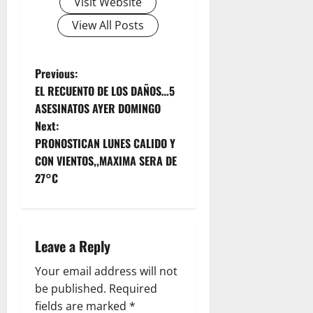
Visit Website
View All Posts
P
Previous:
EL RECUENTO DE LOS DAÑOS…5
o
ASESINATOS AYER DOMINGO
Next:
s
PRONOSTICAN LUNES CALIDO Y
t
CON VIENTOS,,MAXIMA SERA DE
27°C
n
a
Leave a Reply
v
Your email address will not
i
be published.
Required
fields are marked
*