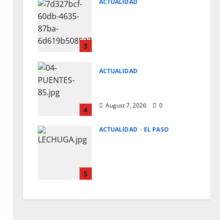
ACTUALIDAD
Reventaron casa tras
fuga de migrantes
secuestrados;
aseguraron armas
3
August 7, 2026
0
ACTUALIDAD
LARGAS LAS FILAS PARA
IR A EL PASO
August 7, 2026
0
4
ACTUALIDAD
EL PASO
NO ES LA LECHUGA
MEXICANA LA QUE
CAUSA LA DIARREA
EXPLOSIVA
5
August 7, 2026
0