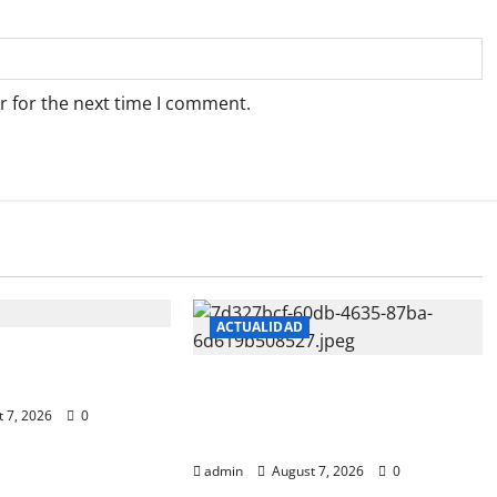
r for the next time I comment.
ACTUALIDAD
BLE Y SE
TO
Reventaron casa tras fuga
de migrantes secuestrados;
 7, 2026
0
aseguraron armas
admin
August 7, 2026
0