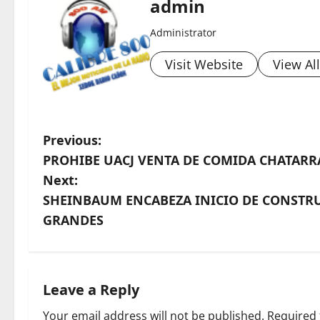
admin
Administrator
Visit Website
View Al
P
Previous:
PROHIBE UACJ VENTA DE COMIDA CHATARR
o
Next:
s
SHEINBAUM ENCABEZA INICIO DE CONSTRU
GRANDES
t
n
a
Leave a Reply
Your email address will not be published.
Required 