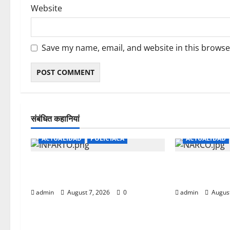
Website
Save my name, email, and website in this browse
संबंधित कहानियां
ACTUALIDAD
POLICIACA
ACTUALIDAD
CAE EL PRIMERO DEL DIA EN
PISO UN CA
CAMINO REAL
ELECTROCU
admin
August 7, 2026
0
admin
August