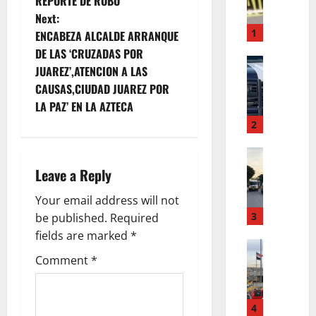
REPORTE DE ROBO
s
A
Next:
E
t
1
ENCABEZA ALCALDE ARRANQUE
E
DE LAS ‘CRUZADAS POR
L
ACTUALI
n
JUAREZ’,ATENCION A LAS
P
P
CAUSAS,CIUDAD JUAREZ POR
R
I
a
LA PAZ’ EN LA AZTECA
I
S
M
v
O
2
E
U
i
R
N
ACTUALI
R
O
C
Leave a Reply
g
e
D
A
v
E
Your email address will not
B
a
e
L
L
3
be published.
Required
n
D
E
fields are marked
*
t
t
I
ACTUALI
Y
L
Comment
*
a
A
S
i
A
r
E
E
R
o
N
E
o
G
n
C
4
L