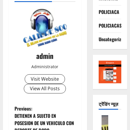
POLICIACA
POLICIACAS
Uncategorized
admin
Administrator
Visit Website
View All Posts
ट्रेंडिंग न्यूज़
P
Previous:
DETIENEN A SUJETO EN
ACTUALI
o
POSESION DE UN VEHICULO CON
POLICIAC
C