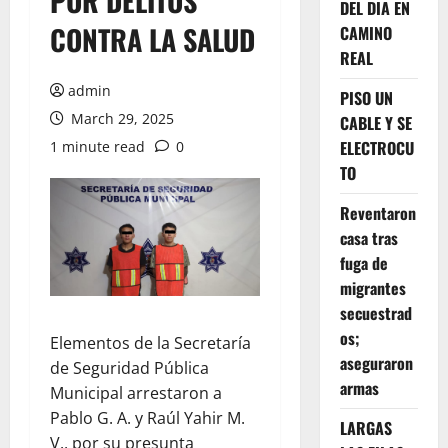
POR DELITOS
DEL DIA EN
CONTRA LA SALUD
CAMINO
REAL
admin
PISO UN
March 29, 2025
CABLE Y SE
ELECTROCU
1 minute read
0
TO
Reventaron
casa tras
fuga de
migrantes
secuestrad
os;
Elementos de la Secretaría
aseguraron
de Seguridad Pública
armas
Municipal arrestaron a
Pablo G. A. y Raúl Yahir M.
LARGAS
V., por su presunta