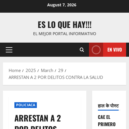
Skip
August 7, 2026
to
content
ES LO QUE HAY!!!
EL MEJOR PORTAL INFORMATIVO
EN VIVO
Primary
Menu
Home
2025
March
29
ARRESTAN A 2 POR DELITOS CONTRA LA SALUD
हाल के पोस्ट
POLICIACA
ARRESTAN A 2
CAE EL
PRIMERO