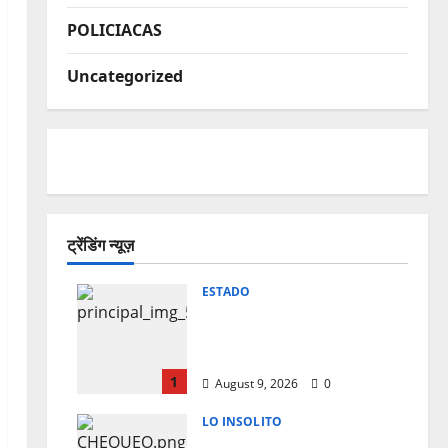
POLICIACAS
Uncategorized
ट्रेंडिंग न्यूज़
ESTADO
Lo encuentran muerto
en domicilio al norte de
la ciudad
1
August 9, 2026
0
LO INSOLITO
CHEQUEOS MEDICOS