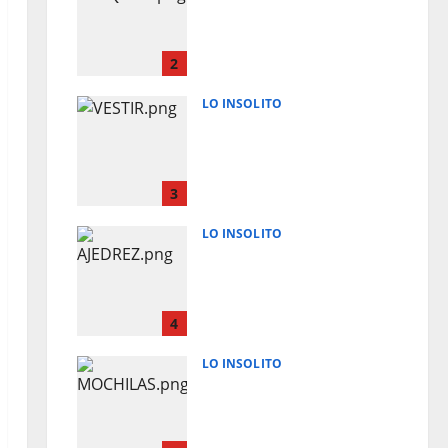
QUE PUEDEN SALVAR TU
VIDA A PARTIR DE LOS
40 AÑOS
2
August 9, 2026
0
LO INSOLITO
COMO DEBERIAS DE
VESTIR PARA
ENTREVISTAS
LABORALES EN ESTADOS
3
UNIDOS
LO INSOLITO
August 9, 2026
0
LEER Y JUGAR AL
AJEDREZ PODRIA
RETRASAR EL
ALZHEIMER HASTA 6
4
AÑOS
LO INSOLITO
August 9, 2026
0
RIESGOS POR MOCHILAS
ESCOLARES PESADAS EN
NIÑOS