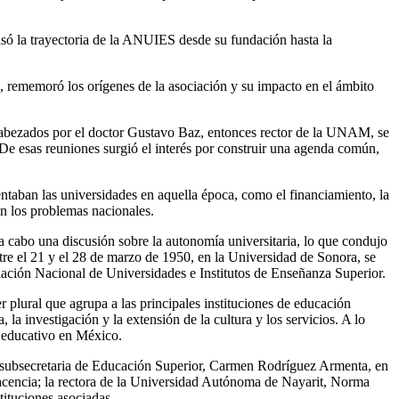
ó la trayectoria de la ANUIES desde su fundación hasta la
 rememoró los orígenes de la asociación y su impacto en el ámbito
ncabezados por el doctor Gustavo Baz, entonces rector de la UNAM, se
 De esas reuniones surgió el interés por construir una agenda común,
taban las universidades en aquella época, como el financiamiento, la
con los problemas nacionales.
a cabo una discusión sobre la autonomía universitaria, lo que condujo
tre el 21 y el 28 de marzo de 1950, en la Universidad de Sonora, se
iación Nacional de Universidades e Institutos de Enseñanza Superior.
lural que agrupa a las principales instituciones de educación
, la investigación y la extensión de la cultura y los servicios. A lo
or educativo en México.
a subsecretaria de Educación Superior, Carmen Rodríguez Armenta, en
lacencia; la rectora de la Universidad Autónoma de Nayarit, Norma
tituciones asociadas.