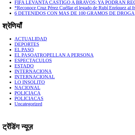
FIFA LEVANTA CASTIGO A BRAVOS; YA PODRAN R
*Reconoce Cruz Pérez Cuéllar el legado de Rubí Enríquez al f
6 DETENIDOS CON MAS DE 100 GRAMOS DE DROGA
श्रेणियाँ
ACTUALIDAD
DEPORTES
EL PASO
EL PASOATROPELLAN A PERSONA
ESPECTACULOS
ESTADO
INTERNACIONA
INTERNACIONAL
LO INSOLITO
NACIONAL
POLICIACA
POLICIACAS
Uncategorized
ट्रेंडिंग न्यूज़