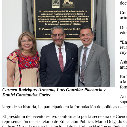
doc
Com
actu
Dur
edu
“En
reu
cuy
Asi
arti
En 
a l
for
Carmen Rodríguez Armenta, Luis González Placencia y
Daniel Constandse Cortez
Act
supe
largo de su historia, ha participado en la formulación de políticas na
El presídium del evento estuvo conformado por la secretaria de Cien
representación del secretario de Educación Pública, Mario Delgado Ca
Galván Meza; la rectora institucional de la Universidad Tecnológica d