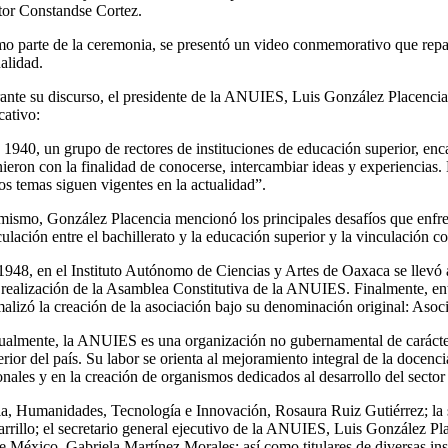
tor Constandse Cortez.
o parte de la ceremonia, se presentó un video conmemorativo que repas
alidad.
ante su discurso, el presidente de la ANUIES, Luis González Placencia,
cativo:
 1940, un grupo de rectores de instituciones de educación superior, e
nieron con la finalidad de conocerse, intercambiar ideas y experiencias.
os temas siguen vigentes en la actualidad”.
mismo, González Placencia mencionó los principales desafíos que enfren
culación entre el bachillerato y la educación superior y la vinculación 
1948, en el Instituto Autónomo de Ciencias y Artes de Oaxaca se llevó 
a realización de la Asamblea Constitutiva de la ANUIES. Finalmente, en
malizó la creación de la asociación bajo su denominación original: Asoc
ualmente, la ANUIES es una organización no gubernamental de carácter p
rior del país. Su labor se orienta al mejoramiento integral de la docencia
cionales y en la creación de organismos dedicados al desarrollo del sect
cia, Humanidades, Tecnología e Innovación, Rosaura Ruiz Gutiérrez; l
rrillo; el secretario general ejecutivo de la ANUIES, Luis González P
e México, Gabriela Martínez Morales; así como titulares de diversas ins