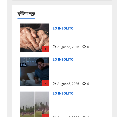
ट्रेंडिंग न्यूज़
LO INSOLITO
A LOS 50 ¿TU CUERPO
ENVECEJE MAS RAPIDO?
August 8, 2026
0
1
LO INSOLITO
LA RAZON CIENTIFICA POR LA
QUE TE DESPIERTAS A LAS 3
AM
2
August 8, 2026
0
LO INSOLITO
MUERE JUGADOR AL CAERLE
RAYO DURANTE PARTIDO DE
FUTBOL
3