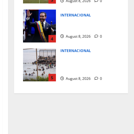
August 8, 2026
0
INTERNACIONAL
NUEVO MANDATARIO PARA
COLOMBIA
August 8, 2026
0
4
INTERNACIONAL
A PRISION TAXISTAS
MARROQUIES POR FACILITAR
MIGRACION A CEUTA
5
August 8, 2026
0