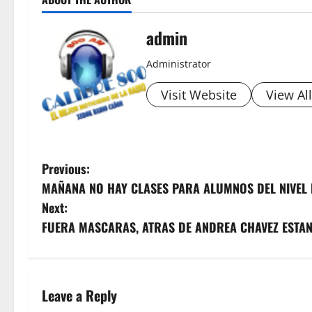
admin
Administrator
Visit Website
View Al
P
Previous:
MAÑANA NO HAY CLASES PARA ALUMNOS DEL NIVEL
o
Next:
s
FUERA MASCARAS, ATRAS DE ANDREA CHAVEZ ESTAN
t
n
Leave a Reply