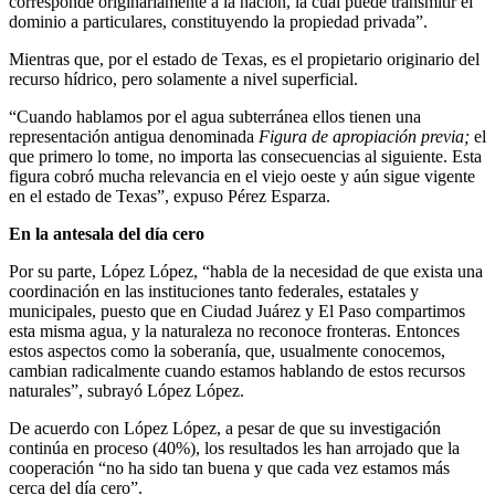
corresponde originariamente a la nación, la cual puede transmitir el
dominio a particulares, constituyendo la propiedad privada”.
Mientras que, por el estado de Texas, es el propietario originario del
recurso hídrico, pero solamente a nivel superficial.
“Cuando hablamos por el agua subterránea ellos tienen una
representación antigua denominada
Figura de apropiación previa;
el
que primero lo tome, no importa las consecuencias al siguiente. Esta
figura cobró mucha relevancia en el viejo oeste y aún sigue vigente
en el estado de Texas”, expuso Pérez Esparza.
En la antesala del día cero
Por su parte, López López, “habla de la necesidad de que exista una
coordinación en las instituciones tanto federales, estatales y
municipales, puesto que en Ciudad Juárez y El Paso compartimos
esta misma agua, y la naturaleza no reconoce fronteras. Entonces
estos aspectos como la soberanía, que, usualmente conocemos,
cambian radicalmente cuando estamos hablando de estos recursos
naturales”, subrayó López López.
De acuerdo con López López, a pesar de que su investigación
continúa en proceso (40%), los resultados les han arrojado que la
cooperación “no ha sido tan buena y que cada vez estamos más
cerca del día cero”.