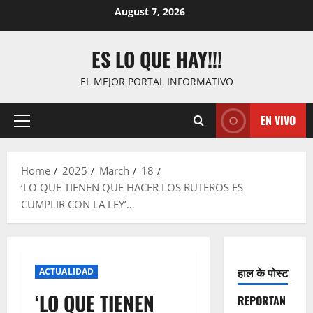
Skip
August 7, 2026
to
content
ES LO QUE HAY!!!
EL MEJOR PORTAL INFORMATIVO
EN VIVO
Primary
Menu
Home
2025
March
18
‘LO QUE TIENEN QUE HACER LOS RUTEROS ES
CUMPLIR CON LA LEY’…
हाल के पोस्ट
ACTUALIDAD
‘LO QUE TIENEN
REPORTAN