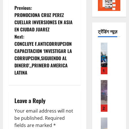
P
Previous:
PROMOCIONA CRUZ PEREZ
o
CUELLAR INVERSIONES EN ASIA
EN CIUDAD JUAREZ
s
ट्रेंडिंग न्यूज़
Next:
t
CONCLUYE F.ANTICORRUPCION
ACTUALI
CAPACITACION ‘INVESTIGAR LA
R
n
E
CORRUPCION,SIGUIENDO AL
P
DINERO’,,PRIMERO AMERICA
a
O
1
LATINA
R
v
T
POLICIAC
B
A
i
A
N
Leave a Reply
L
E
g
E
X
2
Your email address will not
A
P
a
be published.
Required
N
ACTUALI
L
fields are marked
*
R
A
O