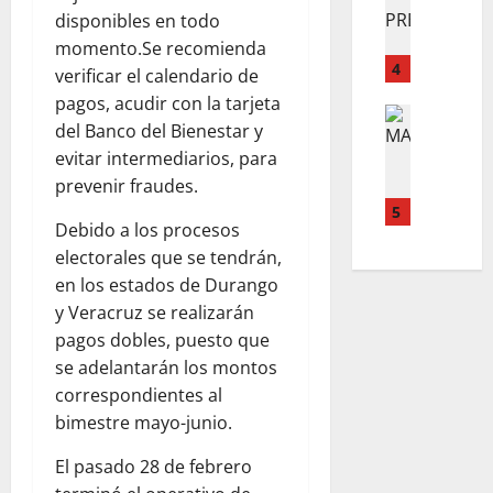
E
U
G
disponibles en todo
F
C
E
A
I
momento.Se recomienda
E
V
D
4
C
J
verificar el calendario de
O
O
A
E
pagos, acudir con la tarjeta
M
INTERNA
R
P
M
del Banco del Bienestar y
A
A
A
O
A
evitar intermediarios, para
P
N
L
R
S
R
prevenir fraudes.
D
C
L
R
I
A
5
A
A
A
Debido a los procesos
S
T
E
Q
P
electorales que se tendrán,
I
A
R
U
I
O
R
en los estados de Durango
L
E
D
N
I
E
y Veracruz se realizarán
T
O
T
O
R
E
?
pagos dobles, puesto que
A
P
A
D
se adelantarán los montos
X
A
Y
E
August
correspondientes al
I
R
O
S
8,
bimestre mayo-junio.
S
A
D
P
2026
T
C
U
I
El pasado 28 de febrero
A
O
0
R
E