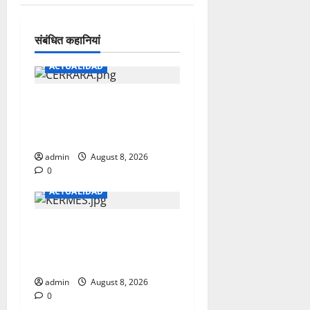
संबंधित कहानियां
ACTUALIDAD
CERRARAN CIRCULACION
ESTE SABADO SOBRE EL
VIADUCTO MARTIRES 68
admin
August 8, 2026
0
ACTUALIDAD
KERMES CON CAUSA A
BENEFICIO DE MARIBEL
VALENCIA
admin
August 8, 2026
0