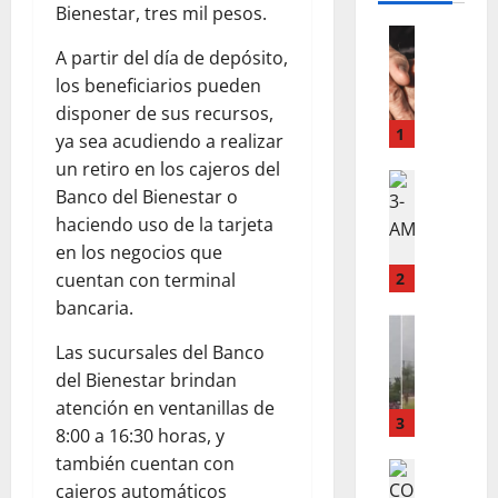
Bienestar, tres mil pesos.
LO INSOL
A partir del día de depósito,
A
L
los beneficiarios pueden
O
disponer de sus recursos,
S
1
ya sea acudiendo a realizar
5
un retiro en los cajeros del
0
LO INSOL
Banco del Bienestar o
L
¿
haciendo uso de la tarjeta
A
T
R
en los negocios que
U
A
C
cuentan con terminal
2
Z
U
bancaria.
O
LO INSOL
E
M
N
R
Las sucursales del Banco
U
C
P
del Bienestar brindan
E
I
O
atención en ventanillas de
R
E
3
E
8:00 a 16:30 horas, y
E
N
N
también cuentan con
J
INTERNA
T
V
cajeros automáticos
N
U
I