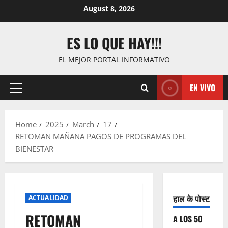
Skip
August 8, 2026
to
content
ES LO QUE HAY!!!
EL MEJOR PORTAL INFORMATIVO
EN VIVO
Primary
Menu
Home
2025
March
17
RETOMAN MAÑANA PAGOS DE PROGRAMAS DEL
BIENESTAR
हाल के पोस्ट
ACTUALIDAD
RETOMAN
A LOS 50