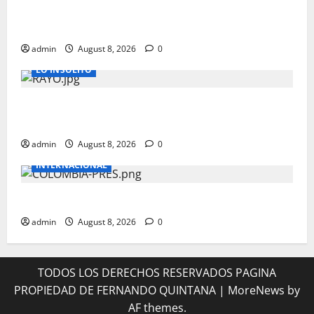
LA RAZON CIENTIFICA POR LA QUE TE DESPIERTAS A
LAS 3 AM
admin
August 8, 2026
0
LO INSOLITO
MUERE JUGADOR AL CAERLE RAYO DURANTE
PARTIDO DE FUTBOL
admin
August 8, 2026
0
INTERNACIONAL
NUEVO MANDATARIO PARA COLOMBIA
admin
August 8, 2026
0
TODOS LOS DERECHOS RESERVADOS PAGINA
PROPIEDAD DE FERNANDO QUINTANA
|
MoreNews
by
AF themes.