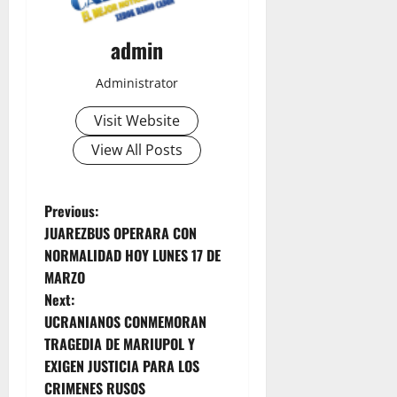
August
A
8,
R
2026
admin
M
0
I
Administrator
G
R
Visit Website
A
View All Posts
C
I
O
P
Previous:
N
JUAREZBUS OPERARA CON
A
o
C
NORMALIDAD HOY LUNES 17 DE
E
MARZO
s
U
Next:
T
t
UCRANIANOS CONMEMORAN
A
TRAGEDIA DE MARIUPOL Y
n
EXIGEN JUSTICIA PARA LOS
August
CRIMENES RUSOS
8,