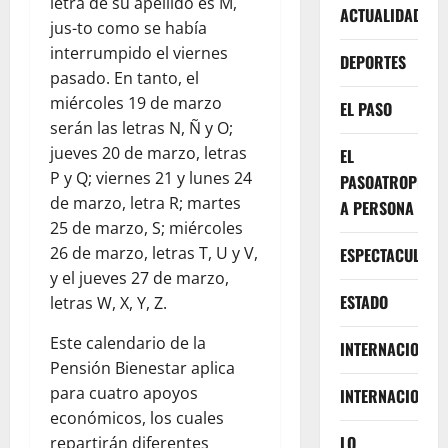
letra de su apellido es M,
ACTUALIDAD
jus-to como se había
interrumpido el viernes
DEPORTES
pasado. En tanto, el
miércoles 19 de marzo
EL PASO
serán las letras N, Ñ y O;
jueves 20 de marzo, letras
EL
P y Q; viernes 21 y lunes 24
PASOATROPELLA
de marzo, letra R; martes
A PERSONA
25 de marzo, S; miércoles
26 de marzo, letras T, U y V,
ESPECTACULOS
y el jueves 27 de marzo,
ESTADO
letras W, X, Y, Z.
Este calendario de la
INTERNACIONA
Pensión Bienestar aplica
para cuatro apoyos
INTERNACIONAL
económicos, los cuales
LO
repartirán diferentes