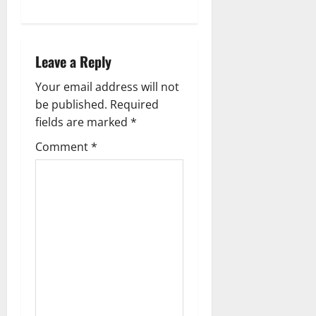
a
2026
v
0
i
Leave a Reply
g
Your email address will not
be published.
Required
a
fields are marked
*
t
Comment
*
i
o
n