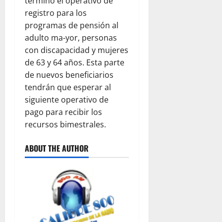
terminó el operativo de
S
L
A
R
registro para los
M
O
N
T
A
programas de pensión al
M
T
A
R
B
adulto ma-yor, personas
E
S
R
I
P
A
con discapacidad y mujeres
O
A
A
L
de 63 y 64 años. Esta parte
Q
R
A
de nuevos beneficiarios
U
T
S
August
tendrán que esperar al
I
I
3
8,
siguiente operativo de
E
D
2026
A
pago para recibir los
S
O
M
0
P
recursos bimestrales.
D
O
E
August
R
F
ABOUT THE AUTHOR
8,
F
U
2026
A
T
C
0
B
I
O
L
L
I
T