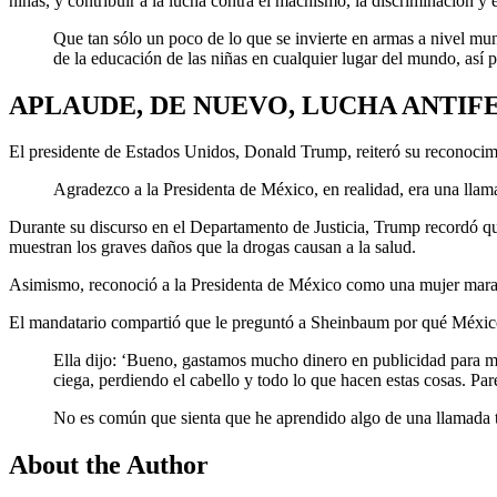
niñas, y contribuir a la lucha contra el machismo, la discriminación y 
Que tan sólo un poco de lo que se invierte en armas a nivel mund
de la educación de las niñas en cualquier lugar del mundo, así p
APLAUDE, DE NUEVO, LUCHA ANTIF
El presidente de Estados Unidos, Donald Trump, reiteró su reconocim
Agradezco a la Presidenta de México, en realidad, era una llam
Durante su discurso en el Departamento de Justicia, Trump recordó qu
muestran los graves daños que la drogas causan a la salud.
Asimismo, reconoció a la Presidenta de México como una mujer mara
El mandatario compartió que le preguntó a Sheinbaum por qué México 
Ella dijo: ‘Bueno, gastamos mucho dinero en publicidad para m
ciega, perdiendo el cabello y todo lo que hacen estas cosas. Pa
No es común que sienta que he aprendido algo de una llamada t
About the Author