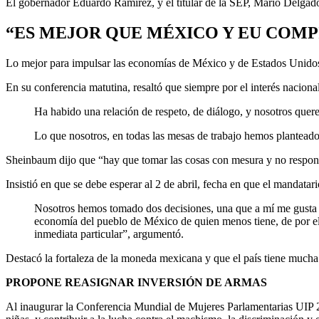
El gobernador Eduardo Ramírez, y el titular de la SEP, Mario Delgad
“ES MEJOR QUE MÉXICO Y EU COMP
Lo mejor para impulsar las economías de México y de Estados Unidos 
En su conferencia matutina, resaltó que siempre por el interés nacion
Ha habido una relación de respeto, de diálogo, y nosotros querem
Lo que nosotros, en todas las mesas de trabajo hemos planteado 
Sheinbaum dijo que “hay que tomar las cosas con mesura y no respon
Insistió en que se debe esperar al 2 de abril, fecha en que el mandatar
Nosotros hemos tomado dos decisiones, una que a mí me gusta m
economía del pueblo de México de quien menos tiene, de por e
inmediata particular”, argumentó.
Destacó la fortaleza de la moneda mexicana y que el país tiene mucha
PROPONE REASIGNAR INVERSIÓN DE ARMAS
Al inaugurar la Conferencia Mundial de Mujeres Parlamentarias UIP 20