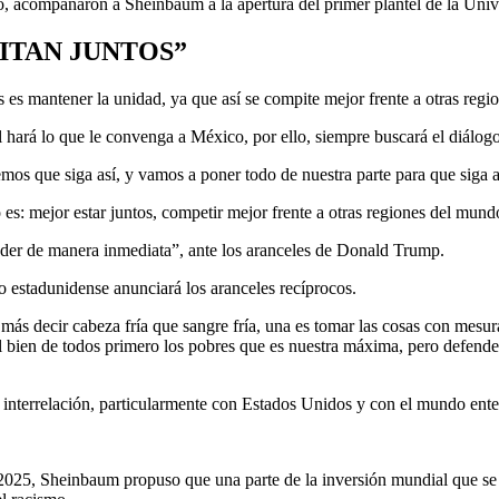
o, acompañaron a Sheinbaum a la apertura del primer plantel de la Un
ITAN JUNTOS”
es mantener la unidad, ya que así se compite mejor frente a otras reg
al hará lo que le convenga a México, por ello, siempre buscará el diálo
os que siga así, y vamos a poner todo de nuestra parte para que siga as
es: mejor estar juntos, competir mejor frente a otras regiones del mund
der de manera inmediata”, ante los aranceles de Donald Trump.
io estadunidense anunciará los aranceles recíprocos.
ás decir cabeza fría que sangre fría, una es tomar las cosas con mesur
l bien de todos primero los pobres que es nuestra máxima, pero defend
 interrelación, particularmente con Estados Unidos y con el mundo ente
25, Sheinbaum propuso que una parte de la inversión mundial que se rea