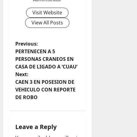
D
2026
2026
E
Visit Website
0
G
0
View All Posts
O
O
G
P
L
Previous:
E
PERTENECEN A 5
o
?
PERSONAS CRANEOS EN
CASA DE LIGADO A ‘CUAU’
s
August
Next:
7,
t
CAEN 3 EN POSESION DE
2026
VEHICULO CON REPORTE
n
0
DE ROBO
a
v
Leave a Reply
i