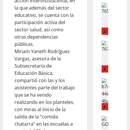
acción interinstitucional, en
T
POLICIAC
la que además del sector
B
A
educativo, se cuenta con la
A
N
participación activa del
L
E
sector salud, así como
E
X
2
otras dependencias
A
P
N
ACTUALI
públicas.
L
R
A
O
Miriam Yaneth Rodríguez
E
C
S
Vargas, asesora de la
P
A
I
Subsecretaría de
O
S
3
O
Educación Básica,
R
A
N
compartió con las y los
T
ACTUALI
D
D
J
asistentes parte del trabajo
A
E
E
U
N
L
que se ha venido
V
A
F
A
I
realizando en los planteles,
R
U
4
C
V
con miras al inicio de la
E
E
O
I
salida de la “comida
Z
LO INSOL
R
L
E
chatarra” en las escuelas a
¿
D
T
.
N