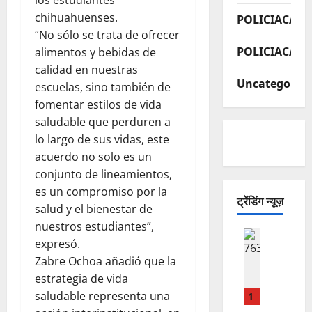
los estudiantes
chihuahuenses.
POLICIACA
“No sólo se trata de ofrecer
POLICIACAS
alimentos y bebidas de
calidad en nuestras
Uncategorize
escuelas, sino también de
fomentar estilos de vida
saludable que perduren a
lo largo de sus vidas, este
acuerdo no solo es un
conjunto de lineamientos,
es un compromiso por la
ट्रेंडिंग न्यूज़
salud y el bienestar de
nuestros estudiantes”,
ACTUALI
expresó.
R
Zabre Ochoa añadió que la
E
estrategia de vida
P
O
saludable representa una
1
R