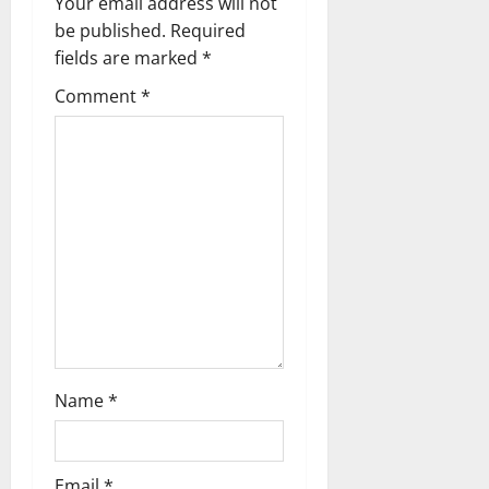
Your email address will not
be published.
Required
g
fields are marked
*
a
Comment
*
t
i
o
n
Name
*
Email
*