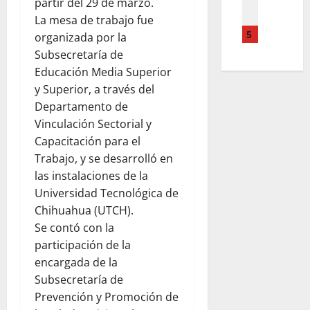
partir del 29 de marzo.
P
E
E
1
D
O
B
La mesa de trabajo fue
C
6
A
R
E
5
H
organizada por la
D
S
Q
R
O
E
I
Subsecretaría de
U
E
Q
S
N
Educación Media Superior
E
C
U
E
L
y Superior, a través del
D
I
E
P
E
Departamento de
E
B
E
T
S
Vinculación Sectorial y
B
I
N
I
I
E
Capacitación para el
R
L
E
O
R
L
A
Trabajo, y se desarrolló en
M
N
I
O
C
B
las instalaciones de la
A
A
Q
A
R
D
Universidad Tecnológica de
S
U
R
E
O
Chihuahua (UTCH).
R
E
L
S
Se contó con la
E
M
O
E
August
participación de la
V
E
S
N
7,
I
encargada de la
R
A
2026
E
S
E
Subsecretaría de
M
L
0
A
C
A
Prevención y Promoción de
F
R
E