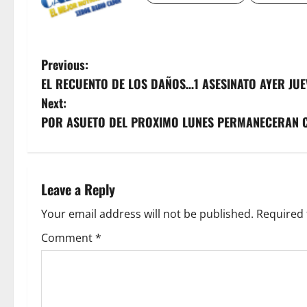
P
Previous:
EL RECUENTO DE LOS DAÑOS…1 ASESINATO AYER JUE
o
Next:
s
POR ASUETO DEL PROXIMO LUNES PERMANECERAN C
t
n
Leave a Reply
a
Your email address will not be published.
Required 
v
Comment
*
i
g