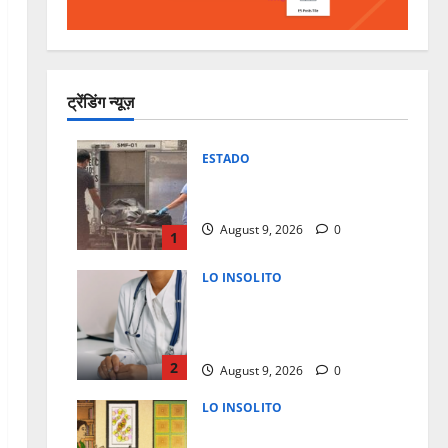
ट्रेंडिंग न्यूज़
ESTADO
Lo encuentran muerto en
domicilio al norte de la ciudad
August 9, 2026
0
1
LO INSOLITO
CHEQUEOS MEDICOS QUE
PUEDEN SALVAR TU VIDA A
PARTIR DE LOS 40 AÑOS
2
August 9, 2026
0
LO INSOLITO
COMO DEBERIAS DE VESTIR