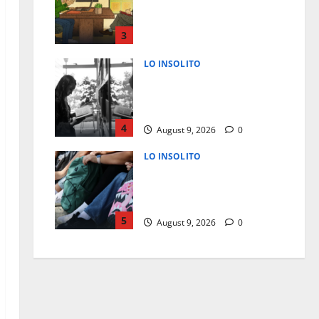
PARA ENTREVISTAS
LABORALES EN ESTADOS
UNIDOS
3
August 9, 2026
0
LO INSOLITO
LEER Y JUGAR AL AJEDREZ
PODRIA RETRASAR EL
ALZHEIMER HASTA 6 AÑOS
4
August 9, 2026
0
LO INSOLITO
RIESGOS POR MOCHILAS
ESCOLARES PESADAS EN
NIÑOS
5
August 9, 2026
0