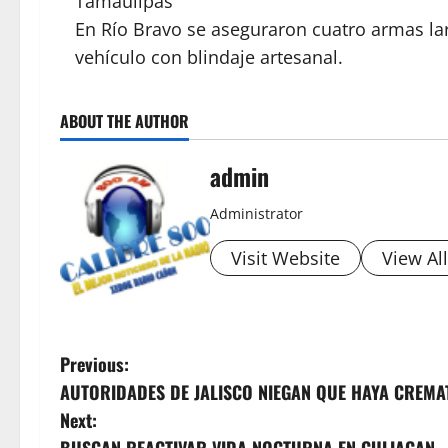
Tamaulipas
En Río Bravo se aseguraron cuatro armas la
vehículo con blindaje artesanal.
ABOUT THE AUTHOR
admin
Administrator
Visit Website
View Al
P
Previous:
AUTORIDADES DE JALISCO NIEGAN QUE HAYA CREMA
o
Next: