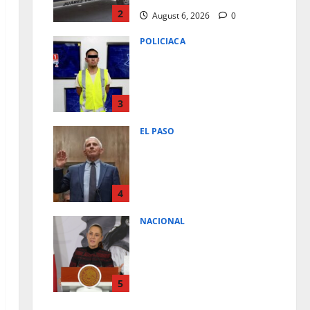
2
August 6, 2026
0
POLICIACA
SUJETO ES DETENIDO TRAS
ROCIAR A SU ESPOSA E HIJA
CON COMBUSTIBLE PARA
INTENTAR PRIVARLAS DE LA
3
VIDA
EL PASO
August 6, 2026
0
DECLARAN AL DR.FAUCI EN
DESACATO TRAS NEGARSE A
RESPONDER PREGUNTAS
SOBRE EL ORIGEN DE LA
4
PANDEMIA DE COVID-19
NACIONAL
August 6, 2026
0
ESTRATEGIAS, MECANISMOS Y
ACCIONES; ESTO DICE EL
PRIMER INFORME PARA
VIABILIDAD DEL FRACKING EN
5
MEXICO