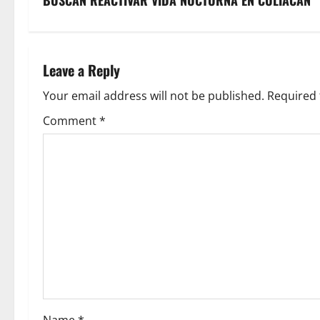
s
BUSCAN REACTIVAR VIDA NOCTURNA EN CULIACAN
t
n
Leave a Reply
a
Your email address will not be published.
Required 
v
Comment
*
i
g
a
t
i
o