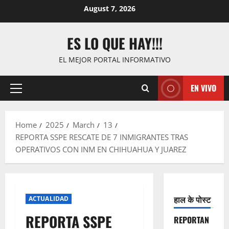
Skip
August 7, 2026
to
content
ES LO QUE HAY!!!
EL MEJOR PORTAL INFORMATIVO
EN VIVO
Primary
Menu
Home
2025
March
13
REPORTA SSPE RESCATE DE 7 INMIGRANTES TRAS
OPERATIVOS CON INM EN CHIHUAHUA Y JUAREZ
हाल के पोस्ट
ACTUALIDAD
REPORTA SSPE
REPORTAN