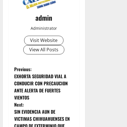
0
admin
Administrator
Visit Website
View All Posts
P
Previous:
EXHORTA SEGURIDAD VIAL A
o
CONDUCIR CON PRECAUCION
ANTE ALERTA DE FUERTES
s
VIENTOS
t
Next:
SIN EVIDENCIA AUN DE
n
VICTIMAS CHIHUAHUENSES EN
CAMPO DE EXTERMINIO QUE