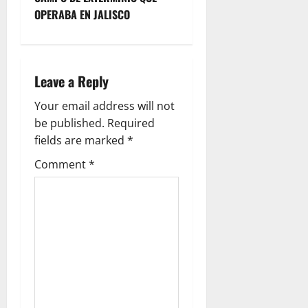
a
OPERABA EN JALISCO
v
i
Leave a Reply
g
Your email address will not
a
be published.
Required
fields are marked
*
t
Comment
*
i
o
n