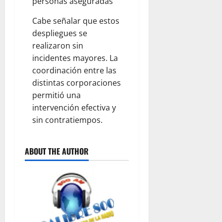
personas aseguradas
!
O
7,
;
O
2026
Cabe señalar que estos
Q
G
0
despliegues se
U
L
realizaron sin
E
E
D
incidentes mayores. La
?
A
coordinación entre las
N
distintas corporaciones
August
D
7,
permitió una
E
2026
intervención efectiva y
C
sin contratiempos.
0
A
B
E
ABOUT THE AUTHOR
Z
A
August
7,
2026