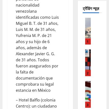
nacionalidad
ट्रेंडिंग न्यूज़
venezolana
identificadas como Luis
ACTUALI
Miguel B. T. de 31 años,
R
Luis M. M. de 31 años,
E
Yufrenia M. P. de 21
P
O
años y su hijo de 6
1
R
años, además de
T
ACTUALI
Alexander Javier G. G.
J
A
de 31 años. Todos
U
N
fueron asegurados por
A
F
la falta de
R
U
2
E
documentación que
E
Z
LO INSOL
R
comprobara su legal
¿
D
T
estancia en México
P
E
E
O
B
C
– Hotel Balflo (colonia
R
E
3
H
Centro): un ciudadano