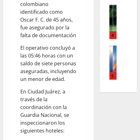
Q
R
O
colombiano
U
LO INSOL
E
Q
identificado como
S
E
C
U
Oscar F. C. de 45 años,
E
D
I
E
fue asegurado por la
Q
E
B
E
U
B
falta de documentación
4
I
N
E
E
R
L
El operativo concluyó a
R
LO INSOL
R
L
A
¡
I
las 05:46 horas con un
I
O
C
S
A
A
Q
saldo de siete personas
A
A
T
S
U
R
aseguradas, incluyendo
B
O
5
R
E
L
un menor de edad.
I
M
E
M
O
A
A
V
E
S
En Ciudad Juárez, a
N
R
I
R
A
través de la
Q
S
S
E
M
coordinación con la
U
E
A
C
A
Guardia Nacional, se
E
L
R
E
Y
inspeccionaron los
E
F
Y
;
A
L
siguientes hoteles:
I
E
C
J
E
L
R