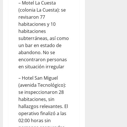
August
– Motel La Cuesta
U
C
I
U
7,
E
(colonia La Cuesta): se
O
M
Z
2026
G
N
revisaron 77
I
P
O
B
1
N
E
habitaciones y 10
F
I
A
R
habitaciones
A
S
R
E
subterráneas, así como
L
O
T
Z
un bar en estado de
L
N
U
C
abandono. No se
A
T
A
U
encontraron personas
B
E
C
E
A
Y
en situación irregular
T
L
Y
L
I
L
– Hotel San Miguel
L
O
V
A
E
(avenida Tecnológico):
A
I
R
S
T
D
se inspeccionaron 28
V
A
A
habitaciones, sin
August
A
C
D
7,
hallazgos relevantes. El
L
A
D
2026
operativo finalizó a las
I
E
02:00 horas sin
O
0
G
August