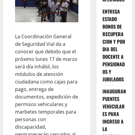
ENTREGA
ESTADO
BONOS DE
RECUPERA
La Coordinación General
CION Y POR
de Seguridad Vial da a
DIA DEL
conocer que debido que el
DOCENTE A
próximo lunes 17 de marzo
PENSIONAD
será día inhábil, los
OS Y
módulos de atención
JUBILADOS
ciudadana como cajas para
pago, entrega de
INAUGURAN
documentos, expedición de
PUENTES
permisos vehiculares y
VEHICULAR
marbetes temporales para
ES PARA
personas con
INGRESO A
discapacidad,
LA
permanecerán cerrados al