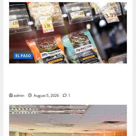
EL PASO
EU AMPLIA INVESTIGACION DEL BROTE DE ‘DIARREA
EXPLOSIVA’ LIGADA A LECHUGA TRAS NUEVOS
ESTADOS AFECTADOS
admin
August 5, 2026
1