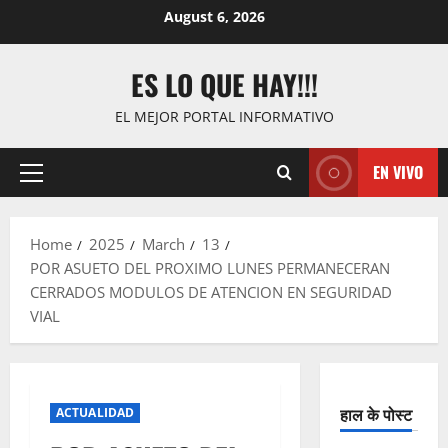
Skip
August 6, 2026
to
content
ES LO QUE HAY!!!
EL MEJOR PORTAL INFORMATIVO
EN VIVO
Primary
Menu
Home
2025
March
13
POR ASUETO DEL PROXIMO LUNES PERMANECERAN
CERRADOS MODULOS DE ATENCION EN SEGURIDAD
VIAL
हाल के पोस्ट
ACTUALIDAD