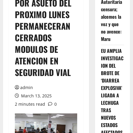
POR ASUETO DEL
Autoritaria
censura;
PROXIMO LUNES
alcemos la
PERMANECERAN
voz y que
no avence:
CERRADOS
Maru
MODULOS DE
EU AMPLIA
ATENCION EN
INVESTIGAC
ION DEL
SEGURIDAD VIAL
BROTE DE
‘DIARREA
EXPLOSIVA’
admin
LIGADA A
March 13, 2025
LECHUGA
2 minutes read
0
TRAS
NUEVOS
ESTADOS
AFECTADOS