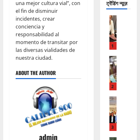
ट्रेंडिंग न्यूज़
una mejor cultura vial”, con
el fin de disminuir
ACTUALI
incidentes, crear
ESTADO
conciencia y
A
responsabilidad al
u
momento de transitar por
t
1
las diversas vialidades de
o
nuestra ciudad.
r
EL PASO
i
E
t
U
ABOUT THE AUTHOR
a
A
r
M
2
i
P
a
L
ESTADO
E
c
I
N
e
A
T
n
I
R
s
N
3
E
u
V
admin
ESTADO