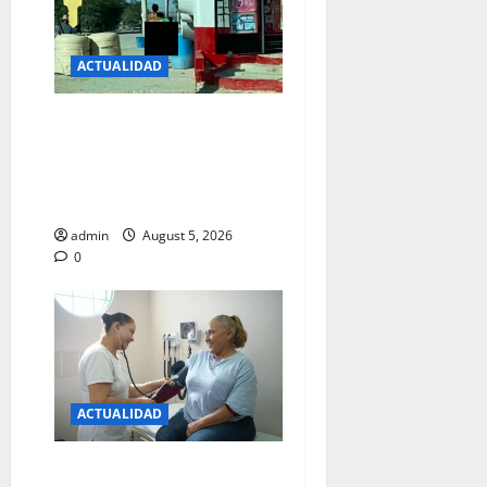
2026
1
0
ACTUALIDAD
LOS ‘TABLEARON Y
ENCUERARON’ POR
SUPUESTOS ROBOS EN
RIBERAS DEL BRAVO…
admin
August 5, 2026
0
ACTUALIDAD
LLAMA SECRETARIA DE