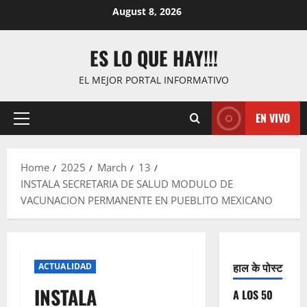
Skip
August 8, 2026
to
content
ES LO QUE HAY!!!
EL MEJOR PORTAL INFORMATIVO
EN VIVO
Primary
Menu
Home
2025
March
13
INSTALA SECRETARIA DE SALUD MODULO DE
VACUNACION PERMANENTE EN PUEBLITO MEXICANO
हाल के पोस्ट
ACTUALIDAD
INSTALA
A LOS 50