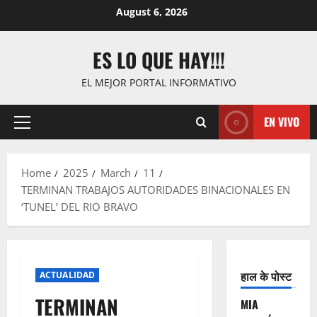
Skip
August 6, 2026
to
content
ES LO QUE HAY!!!
EL MEJOR PORTAL INFORMATIVO
EN VIVO
Primary
Menu
Home
2025
March
11
TERMINAN TRABAJOS AUTORIDADES BINACIONALES EN
‘TUNEL’ DEL RIO BRAVO
हाल के पोस्ट
ACTUALIDAD
TERMINAN
MIA