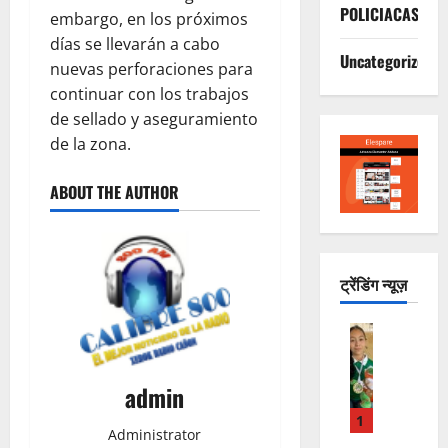
POLICIACAS
embargo, en los próximos
días se llevarán a cabo
Uncategorized
nuevas perforaciones para
continuar con los trabajos
de sellado y aseguramiento
de la zona.
ABOUT THE AUTHOR
ट्रेंडिंग न्यूज़
DEPORTE
M
I
admin
A
G
1
Administrator
U