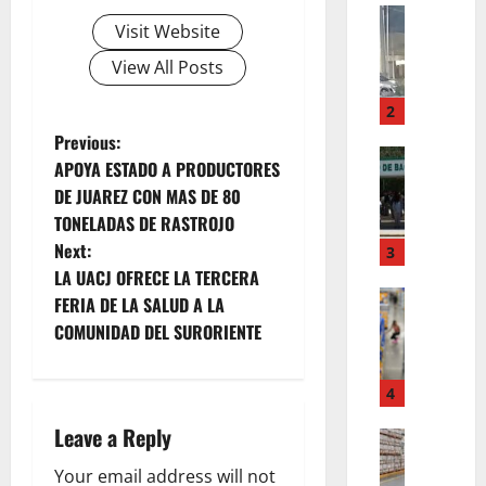
Z
ACTUALI
Visit Website
E
M
S
Á
View All Posts
T
N
A
:
2
M
U
P
Previous:
A
ACTUALI
N
APOYA ESTADO A PRODUCTORES
A
D
A
o
DE JUAREZ CON MAS DE 80
L
R
M
TONELADAS DE RASTROJO
U
U
s
A
Next:
M
G
3
E
N
t
A
LA UACJ OFRECE LA TERCERA
S
O
ACTUALI
D
T
FERIA DE LA SALUD A LA
J
n
S
A
R
COMUNIDAD DEL SURORIENTE
U
D
…
A
a
A
E
P
F
R
L
4
I
I
v
E
C
E
D
Leave a Reply
N
ACTUALI
O
R
E
i
C
S
B
D
S
Your email address will not
O