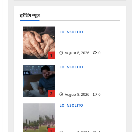
ट्रेंडिंग न्यूज़
LO INSOLITO
A LOS 50 ¿TU CUERPO
ENVECEJE MAS RAPIDO?
August 8, 2026
0
1
LO INSOLITO
LA RAZON CIENTIFICA POR LA
QUE TE DESPIERTAS A LAS 3
AM
2
August 8, 2026
0
LO INSOLITO
MUERE JUGADOR AL CAERLE
RAYO DURANTE PARTIDO DE
FUTBOL
3