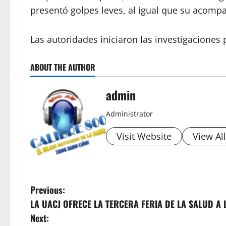
presentó golpes leves, al igual que su acomp
Las autoridades iniciaron las investigaciones
ABOUT THE AUTHOR
admin
Administrator
Visit Website
View Al
P
Previous:
LA UACJ OFRECE LA TERCERA FERIA DE LA SALUD A
o
Next: