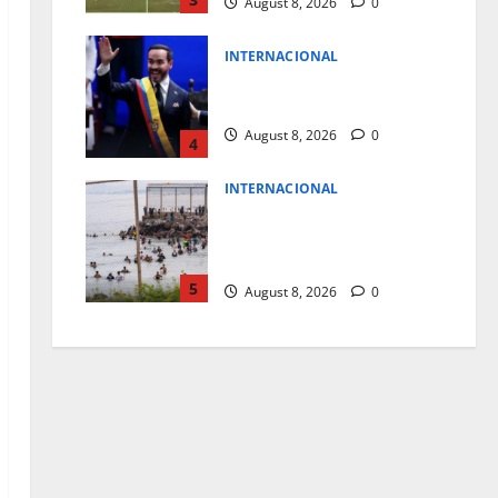
August 8, 2026
0
INTERNACIONAL
NUEVO MANDATARIO PARA
COLOMBIA
August 8, 2026
0
4
INTERNACIONAL
A PRISION TAXISTAS
MARROQUIES POR FACILITAR
MIGRACION A CEUTA
5
August 8, 2026
0