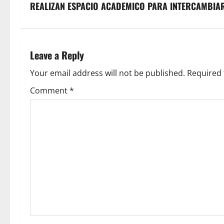
s
REALIZAN ESPACIO ACADEMICO PARA INTERCAMBIAR 
t
n
Leave a Reply
a
Your email address will not be published.
Required 
v
Comment
*
i
g
a
t
i
o