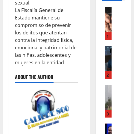
sexual.
LO INSOL
La Fiscalía General del
A
Estado mantiene su
L
compromiso de prevenir
O
los delitos que atentan
S
1
contra la integridad física,
5
emocional y patrimonial de
0
LO INSOL
L
las niñas, adolescentes y
¿
A
T
mujeres en la entidad.
R
U
A
C
2
ABOUT THE AUTHOR
Z
U
O
LO INSOL
E
M
N
R
U
C
P
E
I
O
R
E
3
E
E
N
N
J
INTERNA
T
V
N
U
I