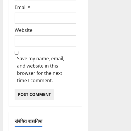
August
A
Email
*
8,
R
2026
M
0
I
Website
G
R
A
C
I
Save my name, email,
O
and website in this
N
browser for the next
A
time I comment.
C
E
U
T
A
संबंधित कहानियां
August
8,