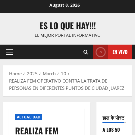
Skip
August 8, 2026
to
content
ES LO QUE HAY!!!
EL MEJOR PORTAL INFORMATIVO
EN VIVO
Primary
Menu
Home
2025
March
10
REALIZA FEM OPERATIVO CONTRA LA TRATA DE
PERSONAS EN DIFERENTES PUNTOS DE CIUDAD JUAREZ
हाल के पोस्ट
ACTUALIDAD
REALIZA FEM
A LOS 50