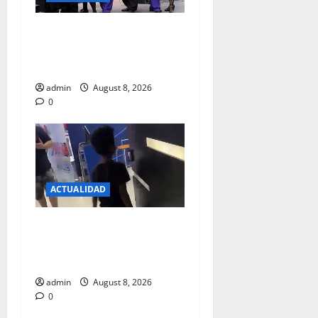
KERMES CON CAUSA A
BENEFICIO DE MARIBEL
VALENCIA
admin
August 8, 2026
0
ACTUALIDAD
DENUNCIAN A NIÑOS QUE
PIDEN DINERO EN LAS
SALAS DE CINES
admin
August 8, 2026
0