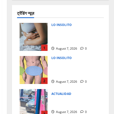
ट्रेंडिंग न्यूज़
LO INSOLITO
CONFIRMAN 33 CASOS DE
DIARREA EXPLOSIVA EN
MEXICO
1
August 7, 2026
0
LO INSOLITO
5 COSAS QUE LOS HOMBRES
NO PREGUNTAN A LOS
MEDICOS EN TEMAS SEXUALES
2
August 7, 2026
0
ACTUALIDAD
NO LLEGO A LA FARMACIA…
MURIO EN LA PUERTA
August 7, 2026
0
3