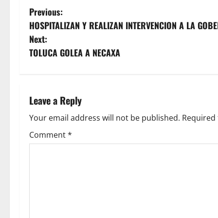
P
Previous:
HOSPITALIZAN Y REALIZAN INTERVENCION A LA GOB
o
Next:
s
TOLUCA GOLEA A NECAXA
t
n
Leave a Reply
a
Your email address will not be published.
Required 
v
Comment
*
i
g
a