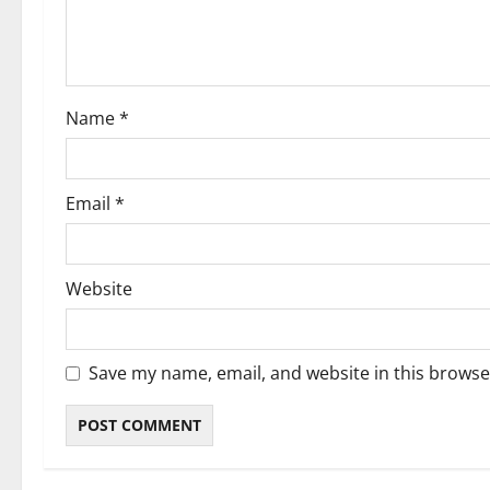
t
i
o
Name
*
n
Email
*
Website
Save my name, email, and website in this browse