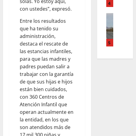
solas. Yo estoy aquí,
T
I
4
I
E
con ustedes”, expresó.
E
V
N
G
R
ACTUALI
A
A
O
Entre los resultados
POLICIAC
R
S
C
E
S
que ha tenido su
E
.
I
N
I
Y
administración,
.
O
D
G
L
5
E
destaca el rescate de
N
E
U
E
L
…
L
las estancias infantiles,
E
P
I
C
I
para que las madres y
N
E
M
A
C
padres puedan salir a
L
G
I
E
I
trabajar con la garantía
O
O
N
N
A
S
de que sus hijas e hijos
A
A
I
S
A
están bien cuidados,
L
D
N
.
S
I
A
con 360 Centros de
D
.
A
N
S
I
Atención Infantil que
S
L
T
D
O
E
operan actualmente en
T
E
E
S
J
la entidad, en los que
O
R
L
A
U
son atendidos más de
S
D
A
P
G
D
17 mil 300 niñas y