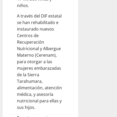
E
L
A
A
E
niños.
M
I
L
R
L
I
G
E
A
A través del DIF estatal
A
A
U
A
H
P
se han rehabilitado e
M
E
D
O
G
I
instaurado nuevos
S
O
Y
R
C
Centros de
S
E
U
August
Recuperación
August
N
P
9,
Nutricional y Albergue
9,
August
C
2026
2026
9,
Materno (Cerenam),
A
2026
August
para otorgar a las
0
R
0
9,
R
mujeres embarazadas
0
2026
E
de la Sierra
T
0
Tarahumara,
E
alimentación, atención
R
médica, y asesoría
A
nutricional para ellas y
S
sus hijos.
August