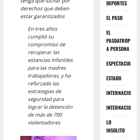
tenga que luchar por
DEPORTES
derechos que deben
estar garantizados
EL PASO
En tres años
EL
cumplió su
PASOATROPELLA
compromiso de
A PERSONA
recuperar las
estancias infantiles
ESPECTACULOS
para las madres
trabajadoras, y ha
ESTADO
reforzado las
estrategias de
INTERNACIONA
seguridad para
lograr la detención
INTERNACIONAL
de más de 700
LO
violentadores
INSOLITO