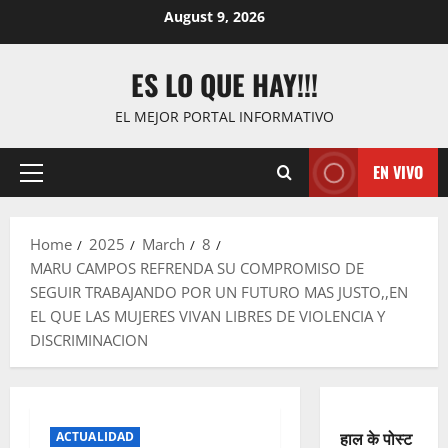
Skip
August 9, 2026
to
content
ES LO QUE HAY!!!
EL MEJOR PORTAL INFORMATIVO
EN VIVO
Primary
Menu
Home
2025
March
8
MARU CAMPOS REFRENDA SU COMPROMISO DE
SEGUIR TRABAJANDO POR UN FUTURO MAS JUSTO,,EN
EL QUE LAS MUJERES VIVAN LIBRES DE VIOLENCIA Y
DISCRIMINACION
हाल के पोस्ट
ACTUALIDAD