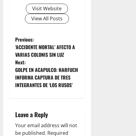
Visit Website
View All Posts
P
Previous:
‘ACCIDENTE MORTAL’ AFECTO A
o
VARIAS COLONIS SIN LUZ
Next:
s
GOLPE EN ACAPULCO: HARFUCH
t
INFORMA CAPTURA DE TRES
INTEGRANTES DE ‘LOS RUSOS’
n
a
Leave a Reply
v
Your email address will not
i
be published.
Required