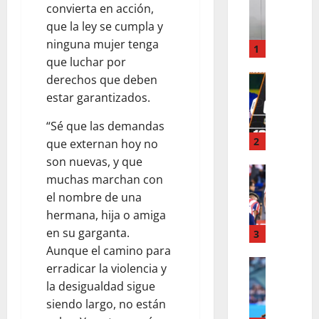
T
convierta en acción,
O
que la ley se cumpla y
R
ninguna mujer tenga
M
1
que luchar por
E
N
DEPORTE
derechos que deben
A
T
estar garantizados.
L
O
B
N
“Sé que las demandas
O
S
2
que externan hoy no
R
U
son nuevas, y que
D
DEPORTE
S
muchas marchan con
B
E
P
el nombre de una
Y
D
E
hermana, hija o amiga
E
E
N
,
en su garganta.
L
3
D
B
A
Aunque el camino para
E
Y
DEPORTE
E
E
erradicar la violencia y
M
E
L
L
la desigualdad sigue
O
C
I
J
siendo largo, no están
N
H
N
U