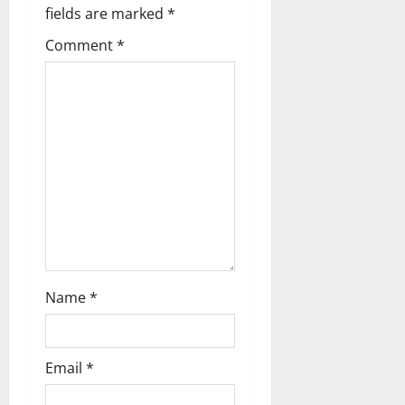
g
fields are marked
*
Comment
*
a
t
i
o
n
Name
*
Email
*