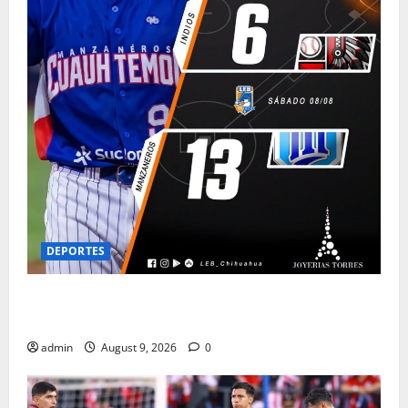
DEPORTES
AL BORDE DE LA ELININACION…CAEN INDIOS
APALEADOS
admin
August 9, 2026
0