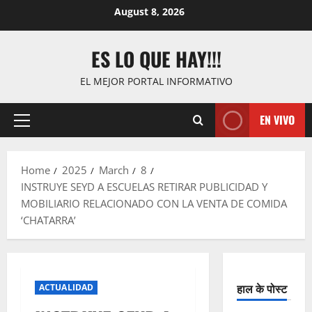
Skip
August 8, 2026
to
content
ES LO QUE HAY!!!
EL MEJOR PORTAL INFORMATIVO
EN VIVO
Primary
Menu
Home
2025
March
8
INSTRUYE SEYD A ESCUELAS RETIRAR PUBLICIDAD Y
MOBILIARIO RELACIONADO CON LA VENTA DE COMIDA
‘CHATARRA’
हाल के पोस्ट
ACTUALIDAD