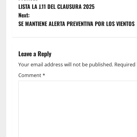
LISTA LA J.11 DEL CLAUSURA 2025
o
Next:
s
SE MANTIENE ALERTA PREVENTIVA POR LOS VIENTOS
t
n
Leave a Reply
a
Your email address will not be published.
Required 
v
Comment
*
i
g
a
t