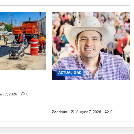
ACTUALIDAD
DO MAS DE 2 MIL
 REPARECIONES
MARCO BONILLA LIDERA
st 7, 2026
0
PREFERENCIA ELECTORALES DE
ACUERD A ENCUESTAS
admin
August 7, 2026
0