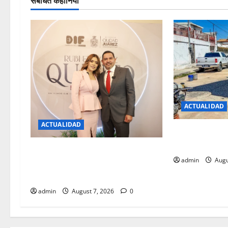
संबंधित कहानियां
ACTUALIDAD
ACTUALIDAD
JMAS HA TAPA
BACHES TRAS
*Reconoce Cruz Pérez Cuéllar el
admin
Augu
legado de Rubí Enríquez al frente
del DIF Municipal*
admin
August 7, 2026
0