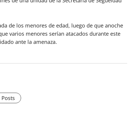
ines de una unidad de la Secretaría de Segueidad
trada de los menores de edad, luego de que anoche
 que varios menores serían atacados durante este
cuidado ante la amenaza.
l Posts