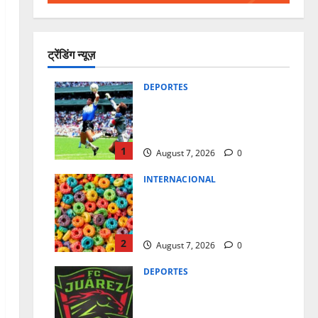
ट्रेंडिंग न्यूज़
DEPORTES
SE SUBASTARA EL BALON DE
LA MANO DE DIOS DE
MARADONA
1
August 7, 2026
0
INTERNACIONAL
KELLOGG’S RETIRARA LOS
COLORANTES DE SUS
CEREALES
2
August 7, 2026
0
DEPORTES
FIFA LEVANTA CASTIGO A
BRAVOS; YA PODRAN