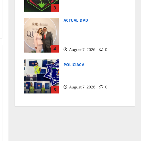
REGISTRAR NUEVOS
JUGADORES
3
August 7, 2026
0
ACTUALIDAD
*Reconoce Cruz Pérez Cuéllar
el legado de Rubí Enríquez al
frente del DIF Municipal*
4
August 7, 2026
0
POLICIACA
6 DETENIDOS CON MAS DE 100
GRAMOS DE DROGA
August 7, 2026
0
5