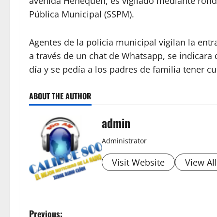
avenida Henequén, es vigilado mediante rond
Pública Municipal (SSPM).
Agentes de la policia municipal vigilan la en
a través de un chat de Whatsapp, se indicara
día y se pedía a los padres de familia tener 
ABOUT THE AUTHOR
admin
Administrator
Visit Website
View Al
P
Previous: