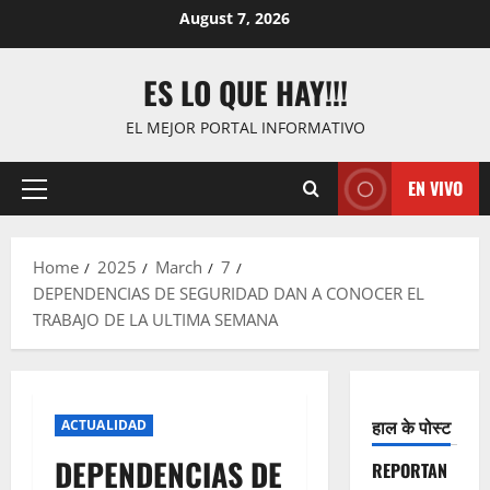
Skip
August 7, 2026
to
content
ES LO QUE HAY!!!
EL MEJOR PORTAL INFORMATIVO
EN VIVO
Primary
Menu
Home
2025
March
7
DEPENDENCIAS DE SEGURIDAD DAN A CONOCER EL
TRABAJO DE LA ULTIMA SEMANA
हाल के पोस्ट
ACTUALIDAD
DEPENDENCIAS DE
REPORTAN