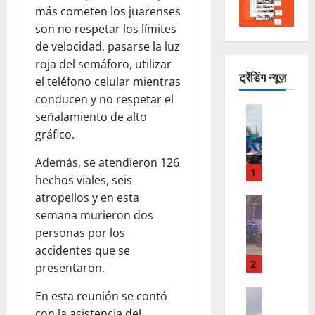
más cometen los juarenses
son no respetar los límites
de velocidad, pasarse la luz
roja del semáforo, utilizar
ट्रेंडिंग न्यूज़
el teléfono celular mientras
conducen y no respetar el
ACTUALI
señalamiento de alto
R
gráfico.
E
P
Además, se atendieron 126
O
1
hechos viales, seis
R
atropellos y en esta
T
POLICIAC
semana murieron dos
B
A
A
personas por los
N
L
E
accidentes que se
E
X
2
presentaron.
A
P
N
ACTUALI
L
En esta reunión se contó
R
A
O
con la asistencia del