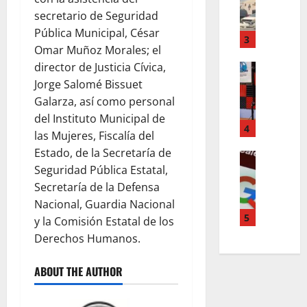
E
C
S
secretario de Seguridad
P
A
I
Pública Municipal, César
O
S
3
O
Omar Muñoz Morales; el
R
A
N
director de Justicia Cívica,
T
ACTUALI
D
D
J
A
Jorge Salomé Bissuet
E
E
U
N
L
V
Galarza, así como personal
A
F
A
I
del Instituto Municipal de
R
U
4
C
V
las Mujeres, Fiscalía del
E
E
O
I
Estado, de la Secretaría de
Z
LO INSOL
R
L
E
Seguridad Pública Estatal,
¿
D
T
.
N
P
Secretaría de la Defensa
E
E
1
D
O
B
C
Nacional, Guardia Nacional
6
A
R
E
5
H
D
y la Comisión Estatal de los
S
Q
R
O
E
I
Derechos Humanos.
U
E
Q
S
N
E
C
U
E
L
ABOUT THE AUTHOR
D
I
E
P
E
E
B
E
T
S