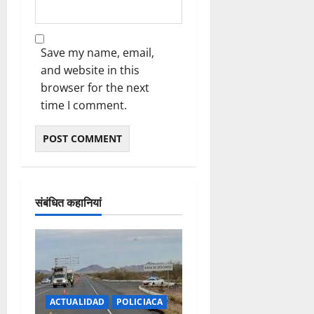
P
U
R
Save my name, email,
K
and website in this
I
N
browser for the next
J
time I comment.
E
August
9,
2026
संबंधित कहानियां
0
ACTUALIDAD
POLICIACA