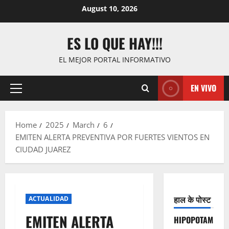
Skip
August 10, 2026
to
content
ES LO QUE HAY!!!
EL MEJOR PORTAL INFORMATIVO
EN VIVO
Primary
Menu
Home
2025
March
6
EMITEN ALERTA PREVENTIVA POR FUERTES VIENTOS EN
CIUDAD JUAREZ
हाल के पोस्ट
ACTUALIDAD
EMITEN ALERTA
HIPOPOTAM