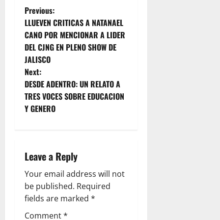
0
E
A
A
I
P
Previous:
0
R
R
Y
S
LLUEVEN CRITICAS A NATANAEL
M
D
O
O
T
o
CANO POR MENCIONAR A LIDER
U
E
B
R
A
E
DEL CJNG EN PLENO SHOW DE
P
O
K
s
S
R
A
T
JALISCO
E
T
R
H
t
Next:
N
August
O
A
U
B
9,
DESDE ADENTRO: UN RELATO A
S
E
n
M
O
2026
TRES VOCES SOBRE EDUCACION
P
L
A
T
Y GENERO
O
0
a
E
N
S
R
C
O
U
v
E
L
I
A
B
I
D
N
i
O
Leave a Reply
P
E
A
L
S
C
g
Your email address will not
A
E
O
August
be published.
Required
R
D
M
9,
a
E
E
fields are marked
*
P
2026
P
L
A
Comment
*
.
0