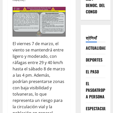
DEMOC. DEL
CONGO
श्रेणियाँ
El viernes 7 de marzo, el
ACTUALIDAD
viento se mantendrá entre
ligero y moderado, con
DEPORTES
ráfagas entre 29 y 40 km/h
hasta el sábado 8 de marzo
EL PASO
a las 4 pm. Además,
podrían presentarse zonas
EL
con baja visibilidad y
PASOATROPELLA
tolvaneras, lo que
A PERSONA
representa un riesgo para
la circulación vial y la
ESPECTACULOS
población en general.