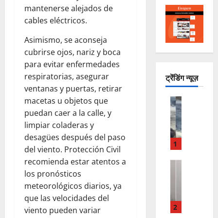
mantenerse alejados de
cables eléctricos.
Asimismo, se aconseja
cubrirse ojos, nariz y boca
para evitar enfermedades
respiratorias, asegurar
ट्रेंडिंग न्यूज़
ventanas y puertas, retirar
macetas u objetos que
LO INSOL
H
puedan caer a la calle, y
I
limpiar coladeras y
P
desagües después del paso
O
1
del viento. Protección Civil
P
recomienda estar atentos a
O
LO INSOL
los pronósticos
R
T
A
A
meteorológicos diarios, ya
Y
M
que las velocidades del
O
O
2
viento pueden variar
I