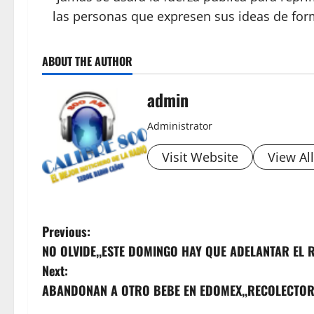
las personas que expresen sus ideas de form
ABOUT THE AUTHOR
admin
Administrator
Visit Website
View Al
P
Previous:
NO OLVIDE,,ESTE DOMINGO HAY QUE ADELANTAR EL 
o
Next:
s
ABANDONAN A OTRO BEBE EN EDOMEX,,RECOLECTO