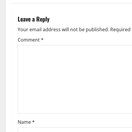
t
n
Leave a Reply
a
Your email address will not be published.
Required 
v
Comment
*
i
g
a
t
i
o
Name
*
n