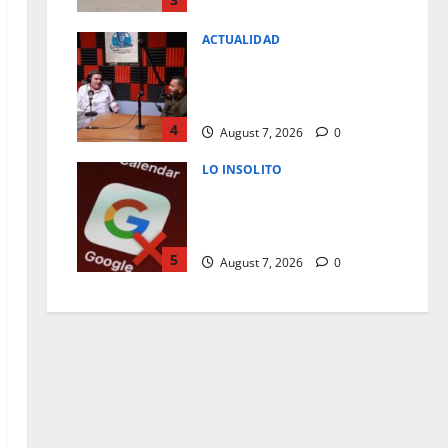
ACTUALIDAD
JUAREZ DEBE RECIBIR LO QUE
MERECE; CRUZ PEREZ
CUELLAR
4
August 7, 2026
0
LO INSOLITO
¿POR QUE DEBERIAS REVISAR
Y ELIMINAR TU ACTIVIDAD DE
GOOGLE?
5
August 7, 2026
0