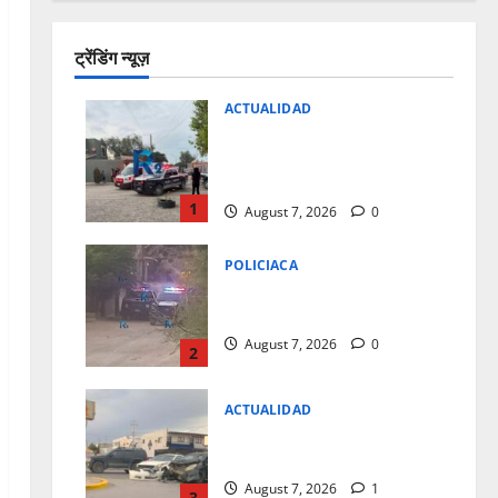
ट्रेंडिंग न्यूज़
ACTUALIDAD
REPORTAN EXPLOSION DE
VIVIENDA SIN LESIONADOS EN
EL FRACC.PARAJES DEL SUR
1
August 7, 2026
0
POLICIACA
BALEAN A CASA DE LA COL.16
DE SEPTIEMBRE
August 7, 2026
0
2
ACTUALIDAD
REPORTAN FUERTE CHOQUE
EN LA CARLOS AMAYA
August 7, 2026
1
3