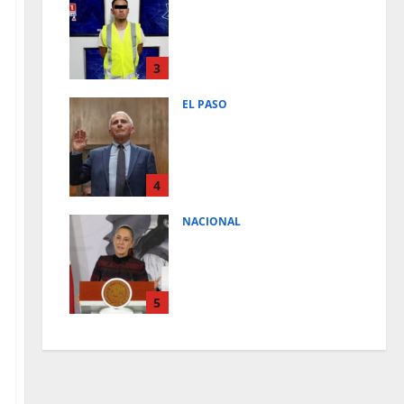
SUJETO ES DETENIDO TRAS
ROCIAR A SU ESPOSA E HIJA
CON COMBUSTIBLE PARA
INTENTAR PRIVARLAS DE LA
3
VIDA
EL PASO
August 6, 2026
0
DECLARAN AL DR.FAUCI EN
DESACATO TRAS NEGARSE A
RESPONDER PREGUNTAS
SOBRE EL ORIGEN DE LA
4
PANDEMIA DE COVID-19
NACIONAL
August 6, 2026
0
ESTRATEGIAS, MECANISMOS Y
ACCIONES; ESTO DICE EL
PRIMER INFORME PARA
VIABILIDAD DEL FRACKING EN
5
MEXICO
August 6, 2026
0