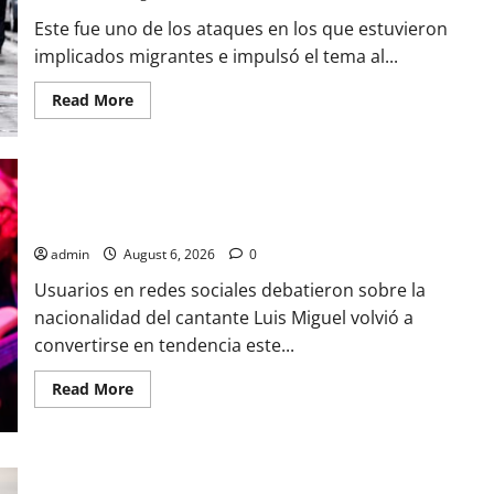
INFORME
Este fue uno de los ataques en los que estuvieron
PARA
VIABILIDAD
implicados migrantes e impulsó el tema al...
DEL
FRACKING
EN
Read
Read More
MEXICO
more
about
DICTAN
CADENA
PERPETUA
A
LUIS MIGUEL REAPARECE CON EMOTIVO MENSAJE A MEXICO;
SUJETO
ASI LUCE EN SU NUEVO VIDEO
POR
EL
ATROPELLO
admin
August 6, 2026
0
MASIVO
EN
Usuarios en redes sociales debatieron sobre la
MUNICH
QUE
nacionalidad del cantante Luis Miguel volvió a
DEJO
convertirse en tendencia este...
DOS
MUERTOS
Y
Read
Read More
44
more
LESIONADOS
about
LUIS
MIGUEL
REAPARECE
CON
UCRANIA LANZA SU SEGUNDO ATAQUE CON DRONES CONTRA