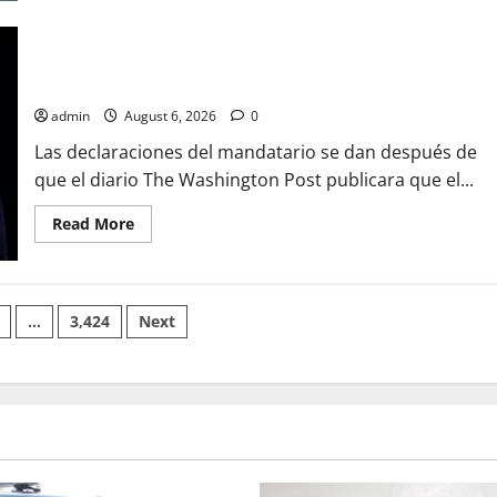
EXESPOSO,,PRESUNTO
RESPONSABLE
DE
TRUMP NIEGA PREOCUPACION POR ESCASEZ DE PROYECTILES
ATAQUE
A
PARA EL CONFLICTO CON IRAN
FAMILIA
ESTA
admin
August 6, 2026
0
MAÑANA
Las declaraciones del mandatario se dan después de
que el diario The Washington Post publicara que el...
Read
Read More
more
about
TRUMP
NIEGA
PREOCUPACION
POR
…
3,424
Next
ESCASEZ
DE
n
PROYECTILES
PARA
EL
CONFLICTO
CON
IRAN