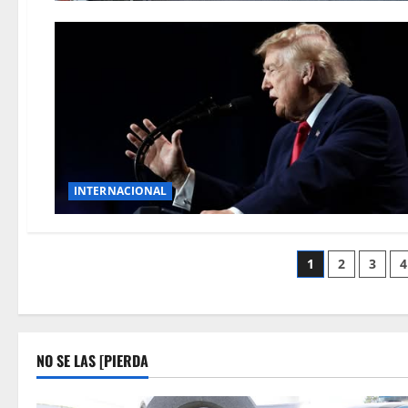
INTERNACIONAL
Posts
1
2
3
4
paginatio
NO SE LAS [PIERDA