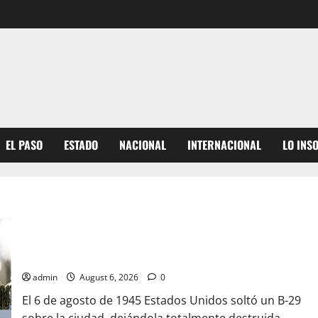
EL PASO
ESTADO
NACIONAL
INTERNACIONAL
LO INS
JAPON CONMEMORA EL 81 ANIVERSARIO DEL BOMBARDEO A
HIROSHIMA Y LLAMA A DEJAR DE JUSTIFICAR LA POSESION DE
ARMAS NUCLEARES
admin
August 6, 2026
0
El 6 de agosto de 1945 Estados Unidos soltó un B-29