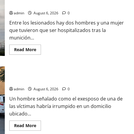
EMOTIVO
RUSIA; PROVOCA INCENDIO EN REFINERIA Y DEJA 4 HERIDOS
MENSAJE
A
MEXICO;
admin
August 6, 2026
0
ASI
LUCE
Entre los lesionados hay dos hombres y una mujer
EN
SU
que tuvieron que ser hospitalizados tras la
NUEVO
munición...
VIDEO
Read
Read More
more
about
UCRANIA
LANZA
SU
EXESPOSO,,PRESUNTO RESPONSABLE DE ATAQUE A FAMILIA
SEGUNDO
ATAQUE
ESTA MAÑANA
CON
DRONES
admin
August 6, 2026
0
CONTRA
RUSIA;
Un hombre señalado como el exesposo de una de
PROVOCA
INCENDIO
las víctimas habría irrumpido en un domicilio
EN
REFINERIA
ubicado...
Y
DEJA
4
Read
Read More
HERIDOS
more
about