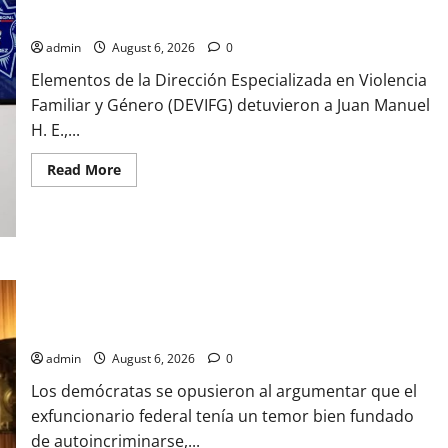
PLUTARCO
ELIAS
COMBUSTIBLE PARA INTENTAR PRIVARLAS DE LA VIDA
CALLES
admin
August 6, 2026
0
Elementos de la Dirección Especializada en Violencia
Familiar y Género (DEVIFG) detuvieron a Juan Manuel
H. E.,...
Read
Read More
more
about
SUJETO
ES
DETENIDO
TRAS
ROCIAR
A
DECLARAN AL DR.FAUCI EN DESACATO TRAS NEGARSE A
SU
RESPONDER PREGUNTAS SOBRE EL ORIGEN DE LA PANDEMIA
ESPOSA
E
DE COVID-19
HIJA
CON
admin
August 6, 2026
0
COMBUSTIBLE
PARA
Los demócratas se opusieron al argumentar que el
INTENTAR
PRIVARLAS
exfuncionario federal tenía un temor bien fundado
DE
LA
de autoincriminarse,...