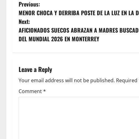
P
Previous:
MENOR CHOCA Y DERRIBA POSTE DE LA LUZ EN LA
o
Next:
s
AFICIONADOS SUECOS ABRAZAN A MADRES BUSCADO
DEL MUNDIAL 2026 EN MONTERREY
t
n
a
Leave a Reply
v
Your email address will not be published.
Required 
Comment
*
i
g
a
t