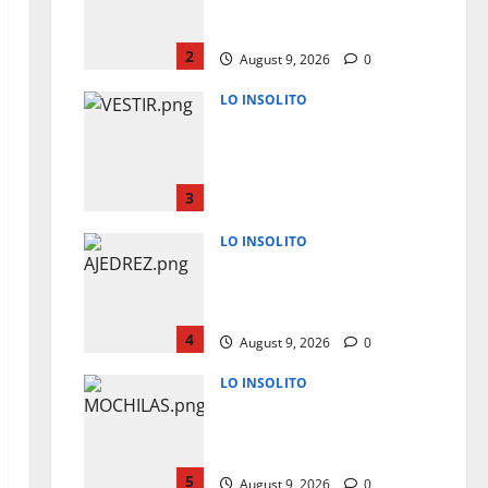
PUEDEN SALVAR TU VIDA A
PARTIR DE LOS 40 AÑOS
2
August 9, 2026
0
LO INSOLITO
COMO DEBERIAS DE VESTIR
PARA ENTREVISTAS
LABORALES EN ESTADOS
UNIDOS
3
August 9, 2026
0
LO INSOLITO
LEER Y JUGAR AL AJEDREZ
PODRIA RETRASAR EL
ALZHEIMER HASTA 6 AÑOS
4
August 9, 2026
0
LO INSOLITO
RIESGOS POR MOCHILAS
ESCOLARES PESADAS EN
NIÑOS
5
August 9, 2026
0