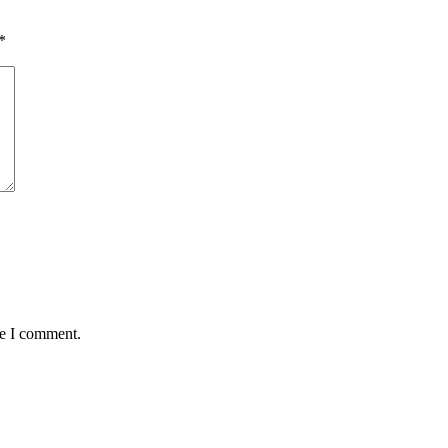
*
me I comment.