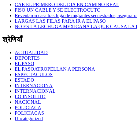
CAE EL PRIMERO DEL DIA EN CAMINO REAL
PISO UN CABLE Y SE ELECTROCUTO
Reventaron casa tras fuga de migrantes secuestrados; asegurar
LARGAS LAS FILAS PARA IR A EL PASO
NO ES LA LECHUGA MEXICANA LA QUE CAUSA LA 
श्रेणियाँ
ACTUALIDAD
DEPORTES
EL PASO
EL PASOATROPELLAN A PERSONA
ESPECTACULOS
ESTADO
INTERNACIONA
INTERNACIONAL
LO INSOLITO
NACIONAL
POLICIACA
POLICIACAS
Uncategorized