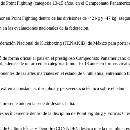
e Point Fighting (categoría 13-15 años) en el Campeonato Panamerica
 en Point Fighting dentro de las divisiones de -42 kg y -47 kg, asegur
en las evaluaciones nacionales de la federación.
eración Nacional de Kickboxing (FENAKIB) de México para portar el 
ó de forma oficial al país en el prestigioso Campeonato Panamericano 
l, además de un oro en la categoría Junior 16-18 años en formas creati
ntes de las artes marciales en el estado de Chihuahua, entrenando ba
xtrema constancia, disciplina y perseverancia técnica sobre el tatami.
 presente año en la sede de Jesolo, Italia.
specíficamente dentro de la disciplina de Point Fighting y Formas Creat
l de Cultura Física y Deporte (CONADE), destaca que la disciplina, es