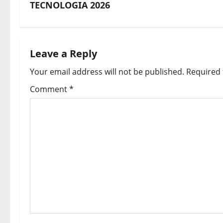
t
TECNOLOGIA 2026
n
a
Leave a Reply
v
Your email address will not be published.
Required 
i
Comment
*
g
a
t
i
o
n