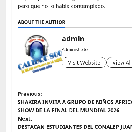
pero que no lo había contemplado.
ABOUT THE AUTHOR
admin
Administrator
Visit Website
View Al
P
Previous:
SHAKIRA INVITA A GRUPO DE NIÑOS AFRI
o
SHOW DE LA FINAL DEL MUNDIAL 2026
s
Next:
DESTACAN ESTUDIANTES DEL CONALEP JUAR