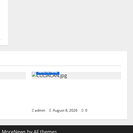
NACIONAL
DOR DE
3 AGENTES LESIONADOS EN
NA ROO
EMBOSCADA A ESTATALES EN
CULIACAN
admin
August 8, 2026
0
|
MoreNews
by AF themes.