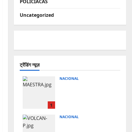
POLICIACAS
Uncategorized
ट्रेंडिंग न्यूज़
NACIONAL
ENCUENTRAN SIN VIDA
A MAESTRA Y SUS HIJOS
DENTRO DE SU CASA EN
PUEBLA
1
August 8, 2026
0
NACIONAL
¡VOLCAN POPOCATEPETL
EXPLOTA! LANZA CENIZA