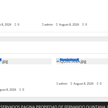
EARS CONFIESA
ARIANA GRANDE SE DESPIDE
UE FRACASO
DE SU GIRA EN
RE
NORTEAMERICA
 8, 2026
0
admin
August 8, 2026
0
NACIONAL
POPOCATEPETL
CAE “EL RUSO“ GENERA
 LANZA CENIZA DE 3.5
VIOLENCIA EN QUINTA
LTURA
admin
August 8, 2026
0
gust 8, 2026
0
ESERVADOS PAGINA PROPIEDAD DE FERNANDO QUINTANA