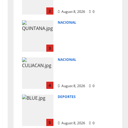
DE 3.5 KM DE ALTURA
2
August 8, 2026
0
NACIONAL
CAE “EL RUSO“
GENERADOR DE
VIOLENCIA EN
QUINTANA ROO
3
August 8, 2026
0
NACIONAL
3 AGENTES LESIONADOS
EN EMBOSCADA A
ESTATALES EN CULIACAN
4
August 8, 2026
0
DEPORTES
ANUNCIA BLUE DEMON
JR. SU GIRA DE
DESPEDIDA
5
August 8, 2026
0