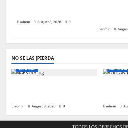
MUERE PRODUCTOR
BRITNEY SP
MUSICAL DE MADONNA
SENTIRSE Q
COMO MAD
admin
August 8, 2026
0
admin
August
NO SE LAS [PIERDA
NACIONAL
NACIONAL
ENCUENTRAN SIN VIDA A
¡VOLCAN 
MAESTRA Y SUS HIJOS DENTRO DE
EXPLOTA!
SU CASA EN PUEBLA
KM DE A
admin
August 8, 2026
0
admin
Au
TODOS LOS DERECHOS R