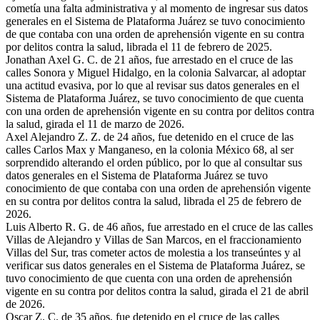
cometía una falta administrativa y al momento de ingresar sus datos
generales en el Sistema de Plataforma Juárez se tuvo conocimiento
de que contaba con una orden de aprehensión vigente en su contra
por delitos contra la salud, librada el 11 de febrero de 2025.
Jonathan Axel G. C. de 21 años, fue arrestado en el cruce de las
calles Sonora y Miguel Hidalgo, en la colonia Salvarcar, al adoptar
una actitud evasiva, por lo que al revisar sus datos generales en el
Sistema de Plataforma Juárez, se tuvo conocimiento de que cuenta
con una orden de aprehensión vigente en su contra por delitos contra
la salud, girada el 11 de marzo de 2026.
Axel Alejandro Z. Z. de 24 años, fue detenido en el cruce de las
calles Carlos Max y Manganeso, en la colonia México 68, al ser
sorprendido alterando el orden público, por lo que al consultar sus
datos generales en el Sistema de Plataforma Juárez se tuvo
conocimiento de que contaba con una orden de aprehensión vigente
en su contra por delitos contra la salud, librada el 25 de febrero de
2026.
Luis Alberto R. G. de 46 años, fue arrestado en el cruce de las calles
Villas de Alejandro y Villas de San Marcos, en el fraccionamiento
Villas del Sur, tras cometer actos de molestia a los transeúntes y al
verificar sus datos generales en el Sistema de Plataforma Juárez, se
tuvo conocimiento de que cuenta con una orden de aprehensión
vigente en su contra por delitos contra la salud, girada el 21 de abril
de 2026.
Oscar Z. C. de 35 años, fue detenido en el cruce de las calles