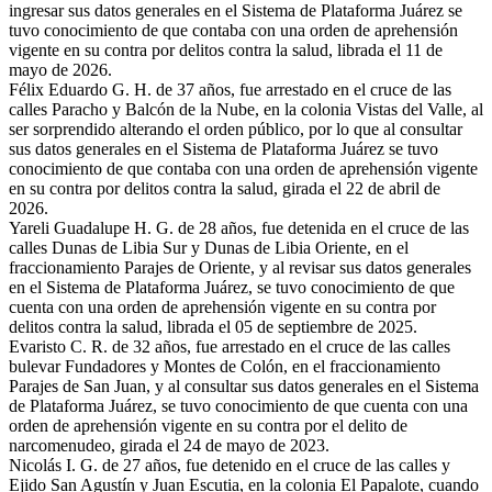
ingresar sus datos generales en el Sistema de Plataforma Juárez se
tuvo conocimiento de que contaba con una orden de aprehensión
vigente en su contra por delitos contra la salud, librada el 11 de
mayo de 2026.
Félix Eduardo G. H. de 37 años, fue arrestado en el cruce de las
calles Paracho y Balcón de la Nube, en la colonia Vistas del Valle, al
ser sorprendido alterando el orden público, por lo que al consultar
sus datos generales en el Sistema de Plataforma Juárez se tuvo
conocimiento de que contaba con una orden de aprehensión vigente
en su contra por delitos contra la salud, girada el 22 de abril de
2026.
Yareli Guadalupe H. G. de 28 años, fue detenida en el cruce de las
calles Dunas de Libia Sur y Dunas de Libia Oriente, en el
fraccionamiento Parajes de Oriente, y al revisar sus datos generales
en el Sistema de Plataforma Juárez, se tuvo conocimiento de que
cuenta con una orden de aprehensión vigente en su contra por
delitos contra la salud, librada el 05 de septiembre de 2025.
Evaristo C. R. de 32 años, fue arrestado en el cruce de las calles
bulevar Fundadores y Montes de Colón, en el fraccionamiento
Parajes de San Juan, y al consultar sus datos generales en el Sistema
de Plataforma Juárez, se tuvo conocimiento de que cuenta con una
orden de aprehensión vigente en su contra por el delito de
narcomenudeo, girada el 24 de mayo de 2023.
Nicolás I. G. de 27 años, fue detenido en el cruce de las calles y
Ejido San Agustín y Juan Escutia, en la colonia El Papalote, cuando