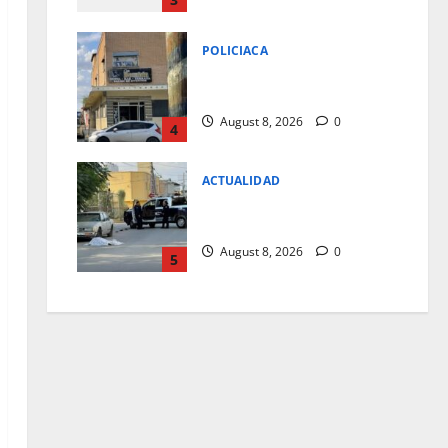
POLICIACA
LO ENCUENTRAN MUERTO EN
EL BOMBIN HOTEL
August 8, 2026
0
4
ACTUALIDAD
EN PLENO CENTRO LE
SORPRENDIO LA MUERTE
August 8, 2026
0
5