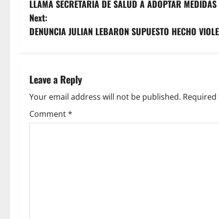
LLAMA SECRETARIA DE SALUD A ADOPTAR MEDIDAS
o
Next:
s
DENUNCIA JULIAN LEBARON SUPUESTO HECHO VIOL
t
n
Leave a Reply
a
Your email address will not be published.
Required 
v
Comment
*
i
g
a
t
i