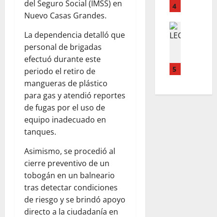
del Seguro Social (IMSS) en
G
n
C
4
L
Nuevo Casas Grandes.
A
c
A
E
S
ACTUALI
a
M
C
La dependencia detalló que
EL PASO
L
s
I
T
N
personal de brigadas
A
a
N
R
O
S
efectuó durante este
t
O
O
E
F
5
r
R
C
periodo el retiro de
S
I
a
E
U
mangueras de plástico
L
L
s
A
T
para gas y atendió reportes
A
A
f
L
O
de fugas por el uso de
L
S
u
equipo inadecuado en
E
P
g
August
August
C
tanques.
A
a
7,
7,
H
R
d
2026
2026
Asimismo, se procedió al
U
A
e
G
cierre preventivo de un
0
0
I
m
A
tobogán en un balneario
R
i
M
A
g
tras detectar condiciones
E
E
r
de riesgo y se brindó apoyo
X
L
a
directo a la ciudadanía en
I