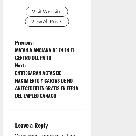
Visit Website
View All Posts
P
Previous:
MATAN A ANCIANA DE 74 EN EL
o
CENTRO DEL PATIO
Next:
s
ENTREGARAN ACTAS DE
t
NACIMIENTO Y CARTAS DE NO
ANTECEDENTES GRATIS EN FERIA
n
DEL EMPLEO CANACO
a
v
Leave a Reply
i