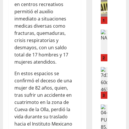
en centros recreativos
C
permitió el auxilio
A
inmediato a situaciones
E
1
E
medicas diversas como
L
ACTUALI
fracturas, quemaduras,
P
P
crisis respiratorias y
R
I
desmayos, con un saldo
I
S
total de 17 hombres y 17
M
O
2
mujeres atendidos.
E
U
R
N
ACTUALI
En estos espacios se
R
O
C
confirmó el deceso de una
e
D
A
mujer de 82 años, quien,
v
E
B
e
L
tras sufrir un accidente en
L
3
n
D
E
cuatrimoto en la zona de
t
I
ACTUALI
Y
Cueva de la Olla, perdió la
L
a
A
S
vida durante su traslado
A
r
E
E
hacia el Instituto Mexicano
R
o
N
E