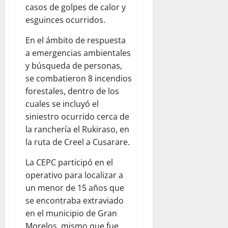
P
n
casos de golpes de calor y
C
A
t
esguinces ocurridos.
A
S
e
N
O
s
En el ámbito de respuesta
A
s
a emergencias ambientales
L
e
August
y búsqueda de personas,
A
c
7,
Q
se combatieron 8 incendios
u
2026
U
forestales, dentro de los
e
0
E
s
cuales se incluyó el
C
t
siniestro ocurrido cerca de
A
r
la ranchería el Rukiraso, en
U
a
la ruta de Creel a Cusarare.
S
d
A
o
La CEPC participó en el
L
s
operativo para localizar a
A
;
un menor de 15 años que
D
a
I
se encontraba extraviado
s
A
en el municipio de Gran
e
R
Morelos, mismo que fue
g