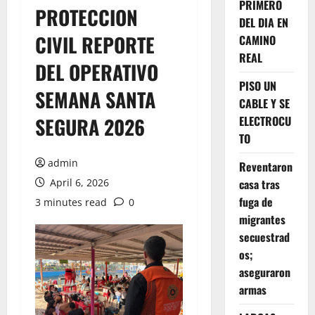
PRIMERO
PROTECCION
DEL DIA EN
CIVIL REPORTE
CAMINO
REAL
DEL OPERATIVO
PISO UN
SEMANA SANTA
CABLE Y SE
SEGURA 2026
ELECTROCU
TO
admin
Reventaron
April 6, 2026
casa tras
fuga de
3 minutes read
0
migrantes
secuestrad
os;
aseguraron
armas