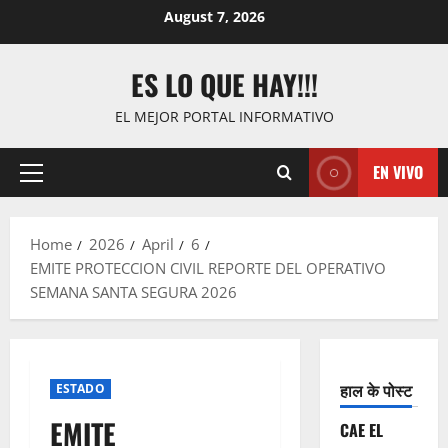
Skip
August 7, 2026
to
content
ES LO QUE HAY!!!
EL MEJOR PORTAL INFORMATIVO
EN VIVO
Primary
Menu
Home
2026
April
6
EMITE PROTECCION CIVIL REPORTE DEL OPERATIVO
SEMANA SANTA SEGURA 2026
हाल के पोस्ट
ESTADO
EMITE
CAE EL