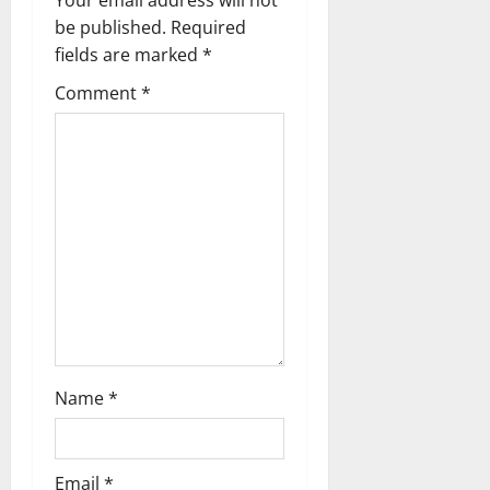
Your email address will not
g
be published.
Required
fields are marked
*
a
Comment
*
t
i
o
n
Name
*
Email
*