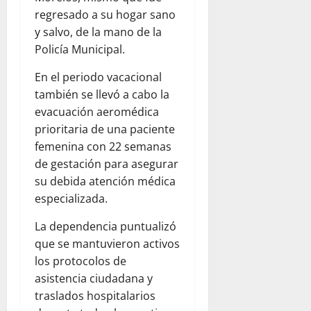
R
u
regresado a su hogar sano
E
r
y salvo, de la mano de la
A
a
Policía Municipal.
E
r
X
o
En el periodo vacacional
P
n
también se llevó a cabo la
L
a
evacuación aeromédica
O
r
prioritaria de una paciente
S
m
I
femenina con 22 semanas
a
V
de gestación para asegurar
s
A
su debida atención médica
especializada.
August
August
7,
7,
La dependencia puntualizó
2026
2026
que se mantuvieron activos
0
los protocolos de
0
asistencia ciudadana y
traslados hospitalarios