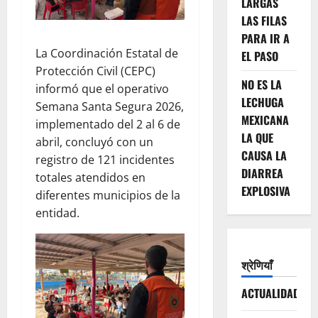
LARGAS
LAS FILAS
PARA IR A
La Coordinación Estatal de
EL PASO
Protección Civil (CEPC)
NO ES LA
informó que el operativo
LECHUGA
Semana Santa Segura 2026,
MEXICANA
implementado del 2 al 6 de
LA QUE
abril, concluyó con un
CAUSA LA
registro de 121 incidentes
DIARREA
totales atendidos en
EXPLOSIVA
diferentes municipios de la
entidad.
श्रेणियाँ
ACTUALIDAD