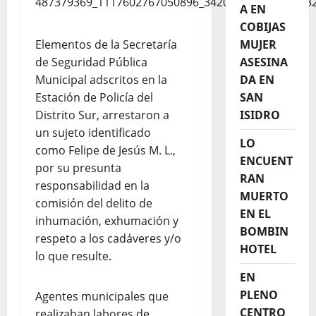
A EN
COBIJAS
Elementos de la Secretaría
MUJER
de Seguridad Pública
ASESINA
Municipal adscritos en la
DA EN
Estación de Policía del
SAN
Distrito Sur, arrestaron a
ISIDRO
un sujeto identificado
LO
como Felipe de Jesús M. L.,
ENCUENT
por su presunta
RAN
responsabilidad en la
MUERTO
comisión del delito de
EN EL
inhumación, exhumación y
BOMBIN
respeto a los cadáveres y/o
HOTEL
lo que resulte.
EN
PLENO
Agentes municipales que
CENTRO
realizaban labores de