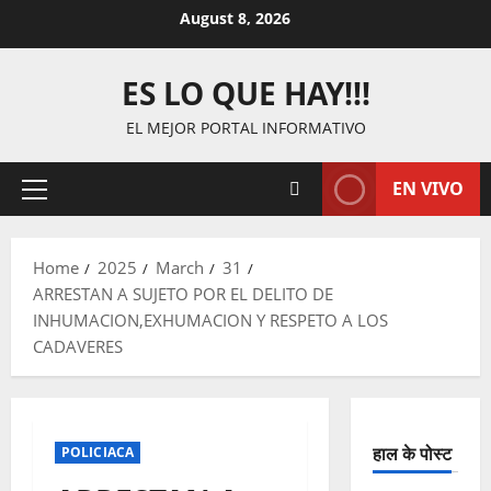
Skip
August 8, 2026
to
content
ES LO QUE HAY!!!
EL MEJOR PORTAL INFORMATIVO
EN VIVO
Primary
Menu
Home
2025
March
31
ARRESTAN A SUJETO POR EL DELITO DE
INHUMACION,EXHUMACION Y RESPETO A LOS
CADAVERES
हाल के पोस्ट
POLICIACA