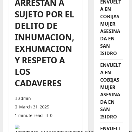
ARRESTAN A
ENVUELT
A EN
SUJETO POR EL
COBIJAS
DELITO DE
MUJER
ASESINA
INHUMACION,
DA EN
SAN
EXHUMACION
ISIDRO
Y RESPETO A
ENVUELT
LOS
A EN
COBIJAS
CADAVERES
MUJER
ASESINA
admin
DA EN
March 31, 2025
SAN
1 minute read
0
ISIDRO
ENVUELT