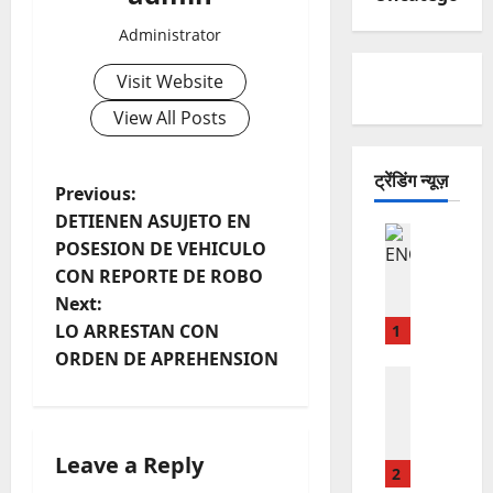
Administrator
Visit Website
View All Posts
ट्रेंडिंग न्यूज़
P
Previous:
DETIENEN ASUJETO EN
POLICIAC
o
POSESION DE VEHICULO
E
CON REPORTE DE ROBO
N
s
Next:
V
U
t
LO ARRESTAN CON
1
E
ORDEN DE APREHENSION
n
L
POLICIAC
E
T
a
N
A
V
E
Leave a Reply
v
U
N
2