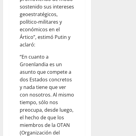
E
A
B
D
2026
sostenido sus intereses
S
R
O
E
geoestratégicos,
P
E
0
R
L
E
L
político-militares y
A
O
S
A
L
económicos en el
S
A
L
E
4
Ártico”, estimó Putin y
D
Z
S
0
aclaró:
A
H
E
A
S
E
N
Ñ
“En cuanto a
E
I
E
O
Groenlandia es un
N
M
S
S
asunto que compete a
N
E
T
dos Estados concretos
I
R
A
August
y nada tiene que ver
Ñ
H
D
9,
O
con nosotros. Al mismo
A
O
2026
S
S
tiempo, sólo nos
S
0
T
U
preocupa, desde luego,
A
N
August
el hecho de que los
6
I
9,
miembros de la OTAN
A
2026
D
(Organización del
Ñ