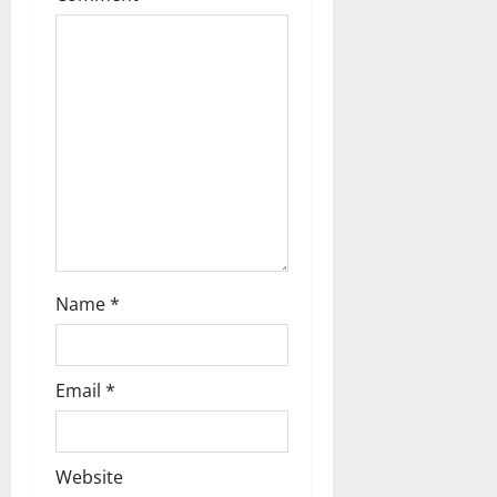
t
i
o
n
Name
*
Email
*
Website