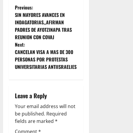
P
Previous:
SIN MAYORES AVANCES EN
o
INDAGATORIAS,,AFIRMAN
PADRES DE AYOTZINAPA TRAS
s
REUNION CON COVAJ
t
Next:
CANCELAN VISA A MAS DE 300
n
PERSONAS POR PROTESTAS
UNIVERSITARIAS ANTIISRAELIES
a
v
i
Leave a Reply
g
Your email address will not
be published.
Required
a
fields are marked
*
Comment
*