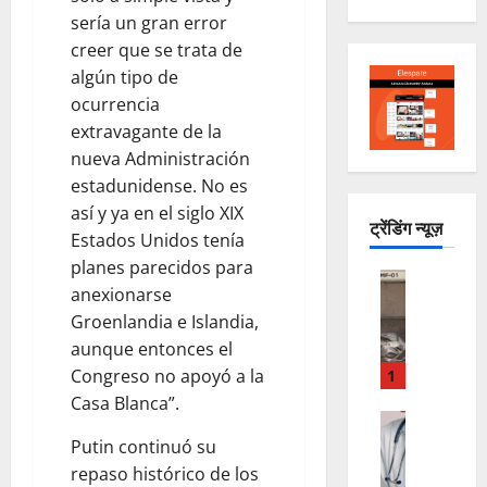
sería un gran error
creer que se trata de
algún tipo de
ocurrencia
extravagante de la
nueva Administración
estadunidense. No es
así y ya en el siglo XIX
ट्रेंडिंग न्यूज़
Estados Unidos tenía
planes parecidos para
ESTADO
anexionarse
L
Groenlandia e Islandia,
o
aunque entonces el
e
n
Congreso no apoyó a la
1
c
Casa Blanca”.
u
LO INSOL
C
e
Putin continuó su
H
n
repaso histórico de los