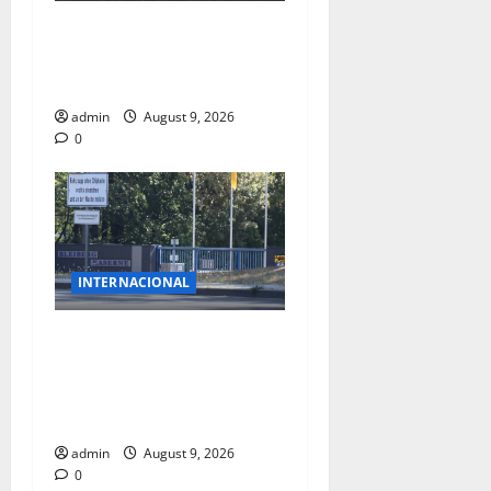
INCENDIO FORESTAL EN
UTAH IMPIDE LLEGAR A LOS
EQUIPOS DE EMERGENCIA
admin
August 9, 2026
0
INTERNACIONAL
DETECTAN 2 DRONES SOBRE
UNA BASE MILITAR
ALEMANA TRAS HALLAR
OTRO CON EXPLOSIVOS
admin
August 9, 2026
0