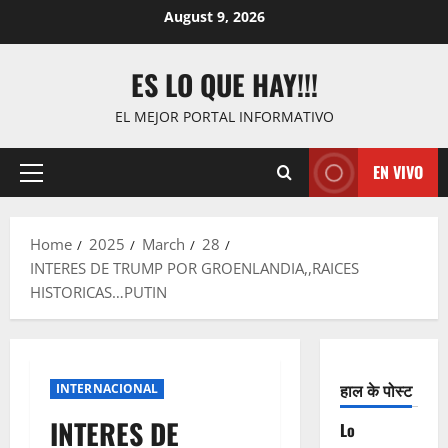
Skip
August 9, 2026
to
content
ES LO QUE HAY!!!
EL MEJOR PORTAL INFORMATIVO
EN VIVO
Primary
Menu
Home
2025
March
28
INTERES DE TRUMP POR GROENLANDIA,,RAICES
HISTORICAS…PUTIN
हाल के पोस्ट
INTERNACIONAL
INTERES DE
Lo