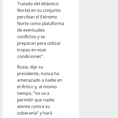
O
0
Tratado del Atlántico
O
S
Norte) en su conjunto
S
perciban el Extremo
August
Norte como plataforma
9,
August
2026
9,
de eventuales
2026
conflictos y se
0
preparan para utilizar
0
tropas en esas
condiciones”.
Rusia, dijo su
presidente, nunca ha
amenazado a nadie en
el Ártico y, al mismo
tiempo, “no va a
permitir que nadie
atente contra su
soberanía” y hará