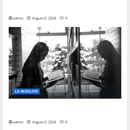
COMO DEBERIAS DE VESTIR PARA ENTREVISTAS
LABORALES EN ESTADOS UNIDOS
admin
August 9, 2026
0
LO INSOLITO
LEER Y JUGAR AL AJEDREZ PODRIA RETRASAR EL
ALZHEIMER HASTA 6 AÑOS
admin
August 9, 2026
0