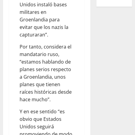
O
L
Unidos instaló bases
T
N
a
S
A
I
S
militares en
l
P
J
R
A
n
Groenlandia para
O
E
P
L
o
evitar que los nazis la
R
D
A
V
r
capturaran”.
M
R
R
A
t
O
E
A
R
e
Por tanto, considera el
C
Z
E
T
d
mandatario ruso,
H
P
N
U
e
“estamos hablando de
I
O
T
V
l
planes serios respecto
L
D
R
I
a
A
a Groenlandia, unos
R
E
D
c
S
I
V
planes que tienen
A
i
E
A
I
A
raíces históricas desde
u
S
R
S
P
d
hace mucho”.
C
E
T
A
a
O
T
A
R
Y en ese sentido “es
d
L
R
S
T
obvio que Estados
A
A
L
I
Unidos seguirá
August
R
S
A
R
9,
promoviendo de modo