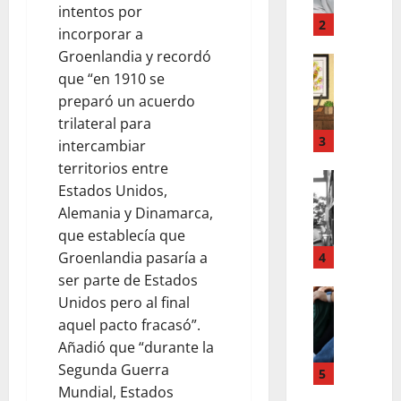
E
t
intentos por
Q
r
2
incorporar a
U
a
Groenlandia y recordó
E
LO INSOL
n
que “en 1910 se
C
O
m
O
preparó un acuerdo
S
u
M
M
e
trilateral para
O
E
3
r
intercambiar
D
D
t
territorios entre
E
LO INSOL
I
o
Estados Unidos,
L
B
C
e
Alemania y Dinamarca,
E
E
O
n
que establecía que
E
R
S
d
R
I
Groenlandia pasaría a
4
Q
o
Y
A
U
ser parte de Estados
m
J
LO INSOL
S
E
i
Unidos pero al final
R
U
D
P
c
aquel pacto fracasó”.
I
G
E
U
i
Añadió que “durante la
E
A
V
E
l
Segunda Guerra
S
R
5
E
D
i
G
Mundial, Estados
A
S
E
o