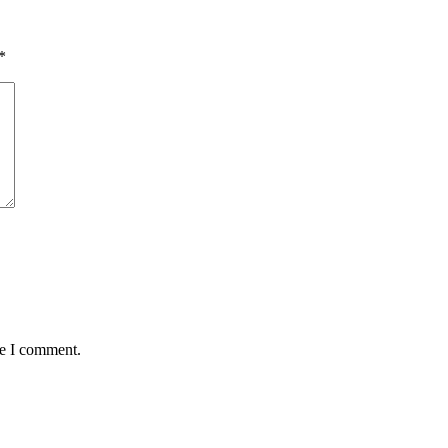
*
me I comment.