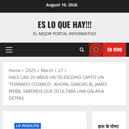
Skip
August 10, 2026
to
content
ES LO QUE HAY!!!
EL MEJOR PORTAL INFORMATIVO
EN VIVO
Primary
Menu
Home
2025
March
27
HACE CASI 20 AÑOS UN TELESCOPIO CAPTO UN
‘TORNADO COSMICO’. AHORA, GRACIAS AL JAMES
WEBB, SABEMOS QUE OCULTABA UNA GALAXIA
DETRAS
हाल के पोस्ट
LO INSOLITO