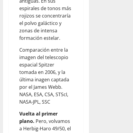
O
T
antiguas. En sus
O
espirales de tonos más
S
August
rojizos se concentraría
C
10,
el polvo galáctico y
2026
O
zonas de intensa
N
0
formación estelar.
T
A
Comparación entre la
M
imagen del telescopio
I
espacial Spitzer
N
tomada en 2006, y la
A
D
última inagen captada
O
por el James Webb.
S
NASA, ESA, CSA, STScI,
NASA-JPL, SSC
August
10,
Vuelta al primer
2026
plano.
Pero, volvamos
a Herbig-Haro 49/50, el
0