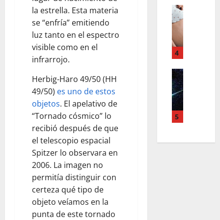
I
D
R
LO INSOL
L
la estrella. Esta materia
E
L
E
A
N
se “enfría” emitiendo
A
V
R
T
luz tanto en el espectro
N
E
D
A
visible como en el
U
N
4
E
L
infrarrojo.
E
I
S
N
V
LO INSOL
R
D
U
Herbig-Haro 49/50 (HH
M
A
E
E
E
49/50)
es uno de estos
I
M
N
L
V
objetos
. El apelativo de
R
A
F
A
O
A
“Tornado cósmico” lo
T
5
E
C
R
S
E
R
recibió después de que
U
E
I
R
M
N
el telescopio espacial
C
N
N
E
A
O
Spitzer lo observara en
T
I
D
R
2006. La imagen no
E
D
A
D
August
permitía distinguir con
L
A
D
D
10,
certeza qué tipo de
E
D
E
E
2026
S
objeto veíamos en la
D
S
T
C
0
E
punta de este tornado
T
E