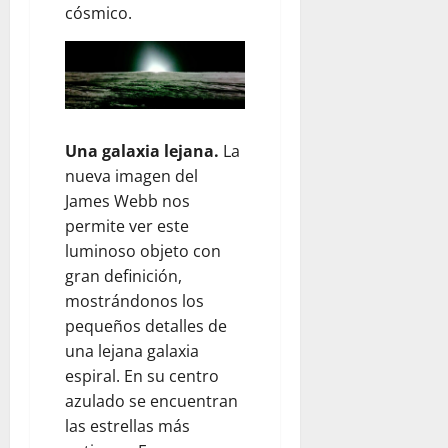
O
S
R
cósmico.
M
P
P
A
P
I
U
N
E
O
E
S
R
P
S
M
A
E
D
I
T
R
E
T
U
Una galaxia lejana.
La
S
L
I
R
nueva imagen del
E
O
D
A
James Webb nos
I
S
A
permite ver este
D
3
S
August
A
5
luminoso objeto con
P
10,
S
O
gran definición,
2026
E
R
August
mostrándonos los
N
0
A
10,
pequeños detalles de
M
L
2026
una lejana galaxia
E
I
espiral. En su centro
0
X
M
azulado se encuentran
I
E
C
las estrellas más
N