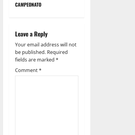
n
CAMPEONATO
a
v
Leave a Reply
i
Your email address will not
g
be published.
Required
fields are marked
*
a
Comment
*
t
i
o
n