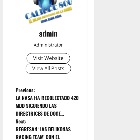
admin
Administrator
Visit Website
View All Posts
P
Previous:
LA NASA HA RECOLECTADO 420
o
MDD SIGUIENDO LAS
DIRECTRICES DE DOGE…
s
Next:
t
REGRESAN ‘LAS BELIKONAS
RACING TEAM’ CON EL