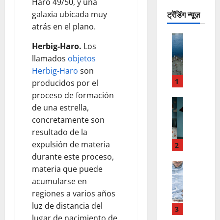
Haro 49/50, y una
ट्रेंडिंग न्यूज़
galaxia ubicada muy
atrás en el plano.
LO INSOL
Herbig-Haro.
Los
I
M
llamados
objetos
P
Herbig-Haro
son
O
1
producidos por el
N
proceso de formación
E
LO INSOL
de una estrella,
I
E
concretamente son
A
U
resultado de la
B
R
U
expulsión de materia
O
2
S
P
durante este proceso,
C
LO INSOL
A
materia que puede
C
A
O
acumularse en
O
V
C
regiones a varios años
M
I
C
luz de distancia del
O
G
3
I
lugar de nacimiento de
P