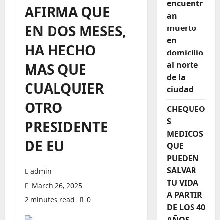
encuentr
AFIRMA QUE
an
EN DOS MESES,
muerto
en
HA HECHO
domicilio
al norte
MAS QUE
de la
CUALQUIER
ciudad
OTRO
CHEQUEO
S
PRESIDENTE
MEDICOS
DE EU
QUE
PUEDEN
SALVAR
admin
TU VIDA
March 26, 2025
A PARTIR
2 minutes read
0
DE LOS 40
AÑOS