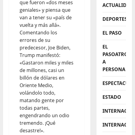
que fueron «dos meses
ACTUALIDAD
geniales» y piensa que
van a tener su «país de
DEPORTES
vuelta y más allá».
Comentando los
EL PASO
errores de su
EL
predecesor, Joe Biden,
PASOATROPE
Trump manifestó:
A
«Gastaron miles y miles
PERSONA
de millones, casi un
billón de dólares en
ESPECTACUL
Oriente Medio,
volándolo todo,
ESTADO
matando gente por
todas partes,
INTERNACIO
engendrando un odio
tremendo. ¡Qué
INTERNACIO
desastre!».