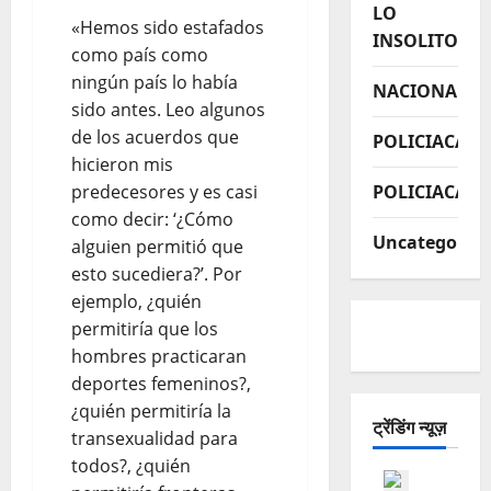
LO
«Hemos sido estafados
INSOLITO
como país como
ningún país lo había
NACIONAL
sido antes. Leo algunos
de los acuerdos que
POLICIACA
hicieron mis
predecesores y es casi
POLICIACAS
como decir: ‘¿Cómo
Uncategorize
alguien permitió que
esto sucediera?’. Por
ejemplo, ¿quién
permitiría que los
hombres practicaran
deportes femeninos?,
¿quién permitiría la
ट्रेंडिंग न्यूज़
transexualidad para
todos?, ¿quién
ESTADO