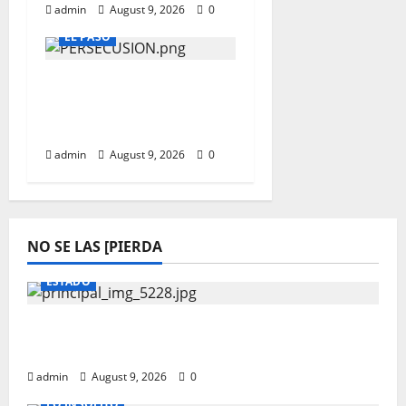
admin
August 9, 2026
0
EL PASO
TRES DETENIDOS TRAS
PERSECUSION EN
FABENS
admin
August 9, 2026
0
NO SE LAS [PIERDA
ESTADO
Lo encuentran muerto en domicilio al
norte de la ciudad
admin
August 9, 2026
0
LO INSOLITO