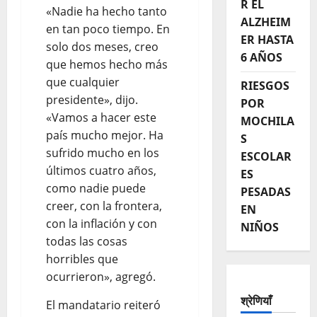
R EL
«Nadie ha hecho tanto
ALZHEIM
en tan poco tiempo. En
ER HASTA
solo dos meses, creo
6 AÑOS
que hemos hecho más
que cualquier
RIESGOS
presidente», dijo.
POR
«Vamos a hacer este
MOCHILA
país mucho mejor. Ha
S
sufrido mucho en los
ESCOLAR
últimos cuatro años,
ES
como nadie puede
PESADAS
creer, con la frontera,
EN
con la inflación y con
NIÑOS
todas las cosas
horribles que
ocurrieron», agregó.
श्रेणियाँ
El mandatario reiteró