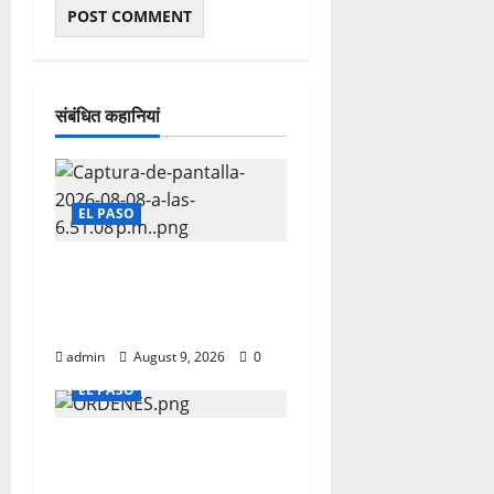
संबंधित कहानियां
EL PASO
Detienen a dos con
órdenes de arresto
pendientes
admin
August 9, 2026
0
EL PASO
TENIAN ORDENES DE
ARRESTO PENDIENTES