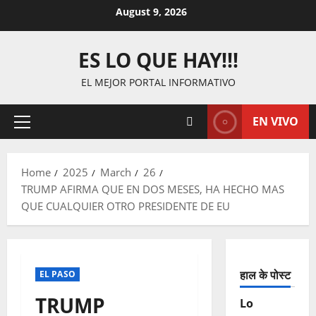
Skip
August 9, 2026
to
content
ES LO QUE HAY!!!
EL MEJOR PORTAL INFORMATIVO
EN VIVO
Primary
Menu
Home
2025
March
26
TRUMP AFIRMA QUE EN DOS MESES, HA HECHO MAS
QUE CUALQUIER OTRO PRESIDENTE DE EU
हाल के पोस्ट
EL PASO
TRUMP
Lo