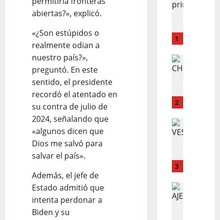
permitiría fronteras
L
abiertas?», explicó.
o
e
«¿Son estúpidos o
n
1
realmente odian a
c
nuestro país?»,
u
LO INSOL
C
preguntó. En este
e
H
n
sentido, el presidente
E
t
recordó el atentado en
Q
r
2
su contra de julio de
U
a
2024, señalando que
E
LO INSOL
n
«algunos dicen que
C
O
m
Dios me salvó para
O
S
u
M
salvar el país».
M
e
O
E
3
r
Además, el jefe de
D
D
t
E
LO INSOL
Estado admitió que
I
o
L
B
C
intenta perdonar a
e
E
E
O
n
Biden y su
E
R