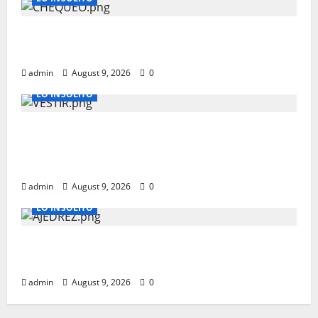
CHEQUEOS MEDICOS QUE PUEDEN SALVAR
TU VIDA A PARTIR DE LOS 40 AÑOS
admin
August 9, 2026
0
LO INSOLITO
COMO DEBERIAS DE VESTIR PARA
ENTREVISTAS LABORALES EN ESTADOS
UNIDOS
admin
August 9, 2026
0
LO INSOLITO
LEER Y JUGAR AL AJEDREZ PODRIA
RETRASAR EL ALZHEIMER HASTA 6 AÑOS
admin
August 9, 2026
0