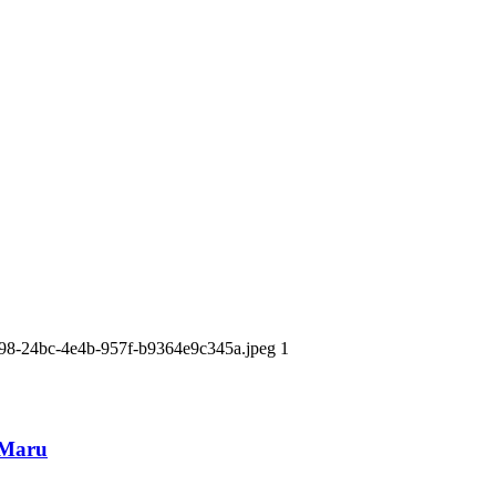
1
: Maru