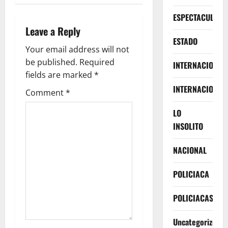
i
ESPECTACULOS
Leave a Reply
g
ESTADO
Your email address will not
a
be published.
Required
INTERNACIONA
fields are marked
*
t
INTERNACIONAL
Comment
*
i
LO
o
INSOLITO
n
NACIONAL
POLICIACA
POLICIACAS
Uncategorized