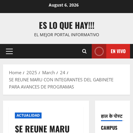
Skip
August 6, 2026
to
content
ES LO QUE HAY!!!
EL MEJOR PORTAL INFORMATIVO
EN VIVO
Primary
Menu
Home
2025
March
24
SE REUNE MARU CON INTEGRANTES DEL GABINETE
PARA AVANCES DE PROGRAMAS
हाल के पोस्ट
ACTUALIDAD
SE REUNE MARU
CAMPUS