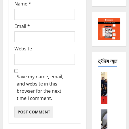
Name
*
Email
*
Website
ट्रेंडिंग न्यूज़
ACTUALI
Save my name, email,
C
and website in this
A
browser for the next
M
time I comment.
P
1
U
S
INTERNA
J
C
A
U