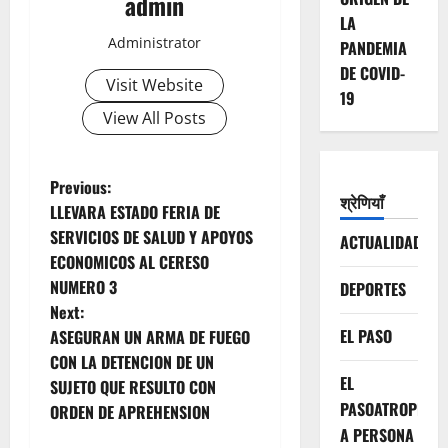
admin
LA
Administrator
PANDEMIA
DE COVID-
Visit Website
19
View All Posts
P
Previous:
श्रेणियाँ
LLEVARA ESTADO FERIA DE
o
SERVICIOS DE SALUD Y APOYOS
ACTUALIDAD
ECONOMICOS AL CERESO
s
NUMERO 3
DEPORTES
t
Next:
EL PASO
ASEGURAN UN ARMA DE FUEGO
n
CON LA DETENCION DE UN
EL
SUJETO QUE RESULTO CON
a
PASOATROPELLA
ORDEN DE APREHENSION
A PERSONA
v