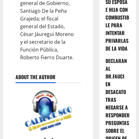
SU ESPOSA
general de Gobierno,
E HIJA CON
Santiago De la Peña
COMBUSTIB
Grajeda; el fiscal
LE PARA
general del Estado,
INTENTAR
César Jáuregui Moreno
PRIVARLAS
y el secretario de la
DE LA VIDA
Función Pública,
Roberto Fierro Duarte.
DECLARAN
AL
DR.FAUCI
ABOUT THE AUTHOR
EN
DESACATO
TRAS
NEGARSE A
RESPONDER
PREGUNTAS
SOBRE EL
ORIGEN DE