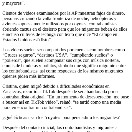
y mayores”.
Cientos de videos examinados por la AP muestran fajos de dinero,
personas cruzando la valla fronteriza de noche, helicópteros y
aviones supuestamente utilizados por coyotes, contrabandistas
abriendo cactus en el desierto para que los migrantes beban de ellos
e incluso cultivos de lechuga con texto que dice “El campo en
Estados Unidos está listo”.
Los videos suelen ser compartidos por cuentas con nombres como
“Cruces seguros”, “destinos USA”, “cumpliendo sueños” o
“polleros”, que suelen acompañar sus clips con música norteña,
emojis de banderas y pollitos, símbolo que significa migrante entre
los contrabandistas, así como respuestas de los mismos migrantes
quienes piden más informes.
Cristina, quien migró debido a dificultades económicas en
Zacatecas, recurrió a TikTok después de ser abandonada por su
contrabandista original. “En un momento de desesperación, me puse
a buscar así en TikTok video”, relató: “se tardó como una media
hora en encontrar un contrabandista”.
¿Qué tácticas usan los ‘coyotes’ para persuadir a los migrantes?
Después del contacto inicial, los contrabandistas y migrantes a