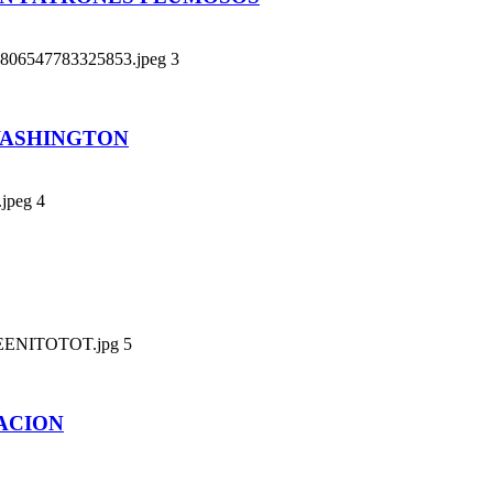
3
WASHINGTON
4
5
ACION